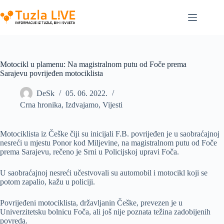
Skip
to
content
Motocikl u plamenu: Na magistralnom putu od Foče prema
Sarajevu povrijeđen motociklista
DeSk
05. 06. 2022.
Crna hronika
,
Izdvajamo
,
Vijesti
Motociklista iz Češke čiji su inicijali F.B. povrijeđen je u saobraćajnoj
nesreći u mjestu Ponor kod Miljevine, na magistralnom putu od Foče
prema Sarajevu, rečeno je Srni u Policijskoj upravi Foča.
U saobraćajnoj nesreći učestvovali su automobil i motocikl koji se
potom zapalio, kažu u policiji.
Povrijeđeni motociklista, državljanin Češke, prevezen je u
Univerzitetsku bolnicu Foča, ali još nije poznata težina zadobijenih
povreda.