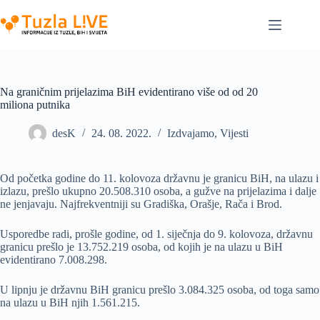
Skip
to
content
Na graničnim prijelazima BiH evidentirano više od od 20
miliona putnika
desK
24. 08. 2022.
Izdvajamo
,
Vijesti
Od početka godine do 11. kolovoza državnu je granicu BiH, na ulazu i
izlazu, prešlo ukupno 20.508.310 osoba, a gužve na prijelazima i dalje
ne jenjavaju. Najfrekventniji su Gradiška, Orašje, Rača i Brod.
Usporedbe radi, prošle godine, od 1. siječnja do 9. kolovoza, državnu
granicu prešlo je 13.752.219 osoba, od kojih je na ulazu u BiH
evidentirano 7.008.298.
U lipnju je državnu BiH granicu prešlo 3.084.325 osoba, od toga samo
na ulazu u BiH njih 1.561.215.