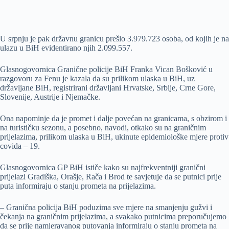
U srpnju je pak državnu granicu prešlo 3.979.723 osoba, od kojih je na
ulazu u BiH evidentirano njih 2.099.557.
Glasnogovornica Granične policije BiH Franka Vican Bošković u
razgovoru za Fenu je kazala da su prilikom ulaska u BiH, uz
državljane BiH, registrirani državljani Hrvatske, Srbije, Crne Gore,
Slovenije, Austrije i Njemačke.
Ona napominje da je promet i dalje povećan na granicama, s obzirom i
na turističku sezonu, a posebno, navodi, otkako su na graničnim
prijelazima, prilikom ulaska u BiH, ukinute epidemiološke mjere protiv
covida – 19.
Glasnogovornica GP BiH ističe kako su najfrekventniji granični
prijelazi Gradiška, Orašje, Rača i Brod te savjetuje da se putnici prije
puta informiraju o stanju prometa na prijelazima.
– Granična policija BiH poduzima sve mjere na smanjenju gužvi i
čekanja na graničnim prijelazima, a svakako putnicima preporučujemo
da se prije namjeravanog putovanja informiraju o stanju prometa na