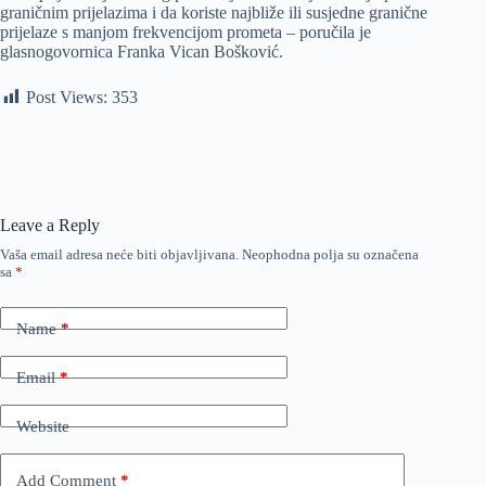
graničnim prijelazima i da koriste najbliže ili susjedne granične
prijelaze s manjom frekvencijom prometa – poručila je
glasnogovornica Franka Vican Bošković.
Post Views:
353
Leave a Reply
Vaša email adresa neće biti objavljivana.
Neophodna polja su označena
sa
*
Name
*
Email
*
Website
Add Comment
*