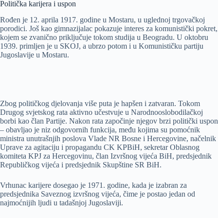
Politička karijera i uspon
Rođen je 12. aprila 1917. godine u Mostaru, u uglednoj trgovačkoj
porodici. Još kao gimnazijalac pokazuje interes za komunistički pokret,
kojem se zvanično priključuje tokom studija u Beogradu. U oktobru
1939. primljen je u SKOJ, a ubrzo potom i u Komunističku partiju
Jugoslavije u Mostaru.
Zbog političkog djelovanja više puta je hapšen i zatvaran. Tokom
Drugog svjetskog rata aktivno učestvuje u Narodnooslobodilačkoj
borbi kao član Partije. Nakon rata započinje njegov brzi politički uspon
– obavljao je niz odgovornih funkcija, među kojima su pomoćnik
ministra unutrašnjih poslova Vlade NR Bosne i Hercegovine, načelnik
Uprave za agitaciju i propagandu CK KPBiH, sekretar Oblasnog
komiteta KPJ za Hercegovinu, član Izvršnog vijeća BiH, predsjednik
Republičkog vijeća i predsjednik Skupštine SR BiH.
Vrhunac karijere dosegao je 1971. godine, kada je izabran za
predsjednika Saveznog izvršnog vijeća, čime je postao jedan od
najmoćnijih ljudi u tadašnjoj Jugoslaviji.