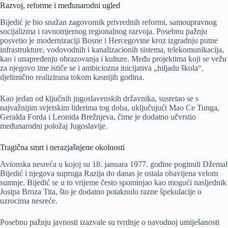
Razvoj, reforme i međunarodni ugled
Bijedić je bio snažan zagovornik privrednih reformi, samoupravnog
socijalizma i ravnomjernog regionalnog razvoja. Posebnu pažnju
posvetio je modernizaciji Bosne i Hercegovine kroz izgradnju putne
infrastrukture, vodovodnih i kanalizacionih sistema, telekomunikacija,
kao i unapređenju obrazovanja i kulture. Među projektima koji se vežu
za njegovo ime ističe se i ambiciozna inicijativa „hiljadu škola“,
djelimično realizirana tokom kasnijih godina.
Kao jedan od ključnih jugoslavenskih državnika, susretao se s
najvažnijim svjetskim liderima tog doba, uključujući Mao Ce Tunga,
Geralda Forda i Leonida Brežnjeva, čime je dodatno učvrstio
međunarodni položaj Jugoslavije.
Tragična smrt i nerazjašnjene okolnosti
Avionska nesreća u kojoj su 18. januara 1977. godine poginuli Džemal
Bijedić i njegova supruga Razija do danas je ostala obavijena velom
sumnje. Bijedić se u to vrijeme često spominjao kao mogući nasljednik
Josipa Broza Tita, što je dodatno potaknulo razne špekulacije o
uzrocima nesreće.
Posebnu pažnju javnosti izazvale su tvrdnje o navodnoj umiješanosti