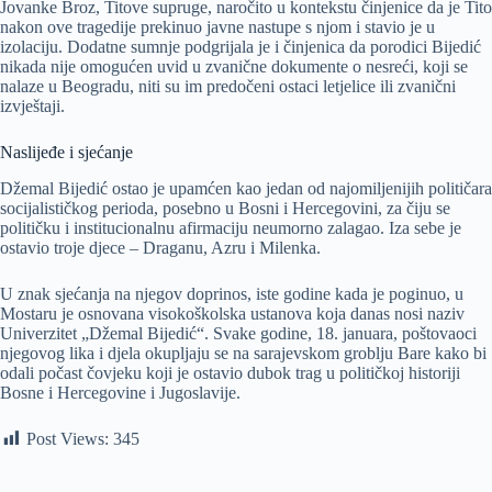
Jovanke Broz, Titove supruge, naročito u kontekstu činjenice da je Tito
nakon ove tragedije prekinuo javne nastupe s njom i stavio je u
izolaciju. Dodatne sumnje podgrijala je i činjenica da porodici Bijedić
nikada nije omogućen uvid u zvanične dokumente o nesreći, koji se
nalaze u Beogradu, niti su im predočeni ostaci letjelice ili zvanični
izvještaji.
Naslijeđe i sjećanje
Džemal Bijedić ostao je upamćen kao jedan od najomiljenijih političara
socijalističkog perioda, posebno u Bosni i Hercegovini, za čiju se
političku i institucionalnu afirmaciju neumorno zalagao. Iza sebe je
ostavio troje djece – Draganu, Azru i Milenka.
U znak sjećanja na njegov doprinos, iste godine kada je poginuo, u
Mostaru je osnovana visokoškolska ustanova koja danas nosi naziv
Univerzitet „Džemal Bijedić“. Svake godine, 18. januara, poštovaoci
njegovog lika i djela okupljaju se na sarajevskom groblju Bare kako bi
odali počast čovjeku koji je ostavio dubok trag u političkoj historiji
Bosne i Hercegovine i Jugoslavije.
Post Views:
345