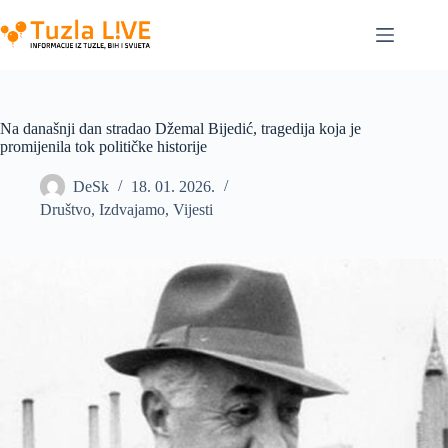
Skip
to
content
Na današnji dan stradao Džemal Bijedić, tragedija koja je
promijenila tok političke historije
DeSk
18. 01. 2026.
Društvo
,
Izdvajamo
,
Vijesti