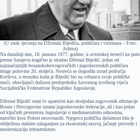
(U znak sjećanja na Džemala Bijedića, političara i vizionara – Foto:
Arhiva)
Na današnji dan, 18. januara 1977. godine, u avionskoj nesreći na putu
prema Sarajevu tragično je stradao Džemal Bijedić, jedan od
najznačajnijih bosanskohercegovačkih i jugoslavenskih političara
druge polovine 20. stoljeća. Nesreća se dogodila iznad područja
Kreševa, u trenutku kada je Bijedić bio na vrhuncu svoje političke
moći, obavljajući dužnost predsjednika Saveznog izvršnog vijeća
Socijalističke Federativne Republike Jugoslavije.
Džemal Bijedić ostat će upamćen kao dosljedan zagovornik afirmacije
Bosne i Hercegovine unutar jugoslavenske federacije, ali i kao jedan
od ključnih promotora Jugoslavije u međunarodnim odnosima,
naročito kroz Pokret nesvrstanih. Njegova politička djelatnost bila je
obilježena stalnim zalaganjem za ekonomski razvoj, jačanje privrede i
modernizaciju infrastrukture.