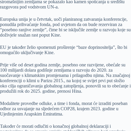
siromašnijim zemljama se pokazalo kao kamen spoticanja u središtu
razgovora pod vodstvom UN-a.
Europska unija je u četvrtak, uoči planiranog zatvaranja konferencije,
ponudila prihvaćanje fonda, pod uvjetom da on bude rezerviran za
“posebno ranjive zemlje”, čime bi se isključile zemlje u razvoju koje su
doživjele snažan rast poput Kine.
EU je također želio spomenuti proširenje “baze doprinositelja”, što bi
omogućilo uključivanje Kine.
Prije više od deset godina zemlje, posebno one razvijene, obećale su
100 milijardi dolara godišnje zemljama u razvoju do 2020. za
suočavanje s klimatskim promjenama i prilagodbu njima. Na značajnoj
konferenciji o klimi u Parizu 2015., na kojoj se svijet prvi put složio
oko cilja ograničavanja globalnog zatopljenja, ponovili su to obećanje i
produžili rok do 2025. godine, prenosi Hina.
Modalitete provedbe odluke, a time i fonda, morat će izraditi poseban
odbor za usvajanje na sljedećem COP28, krajem 2023. godine u
Ujedinjenim Arapskim Emiratima.
Također će morati odlučiti o konačnoj globalnoj deklaraciji i