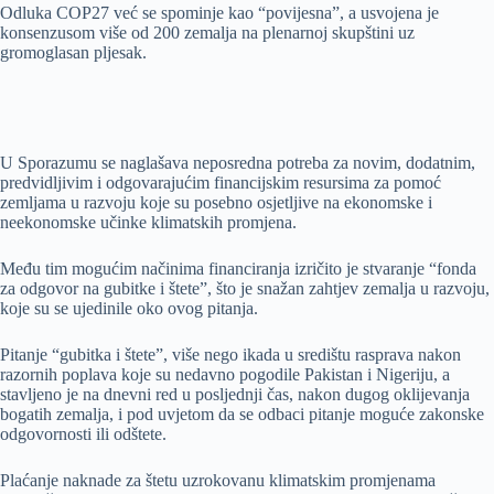
Odluka COP27 već se spominje kao “povijesna”, a usvojena je
konsenzusom više od 200 zemalja na plenarnoj skupštini uz
gromoglasan pljesak.
U Sporazumu se naglašava neposredna potreba za novim, dodatnim,
predvidljivim i odgovarajućim financijskim resursima za pomoć
zemljama u razvoju koje su posebno osjetljive na ekonomske i
neekonomske učinke klimatskih promjena.
Među tim mogućim načinima financiranja izričito je stvaranje “fonda
za odgovor na gubitke i štete”, što je snažan zahtjev zemalja u razvoju,
koje su se ujedinile oko ovog pitanja.
Pitanje “gubitka i štete”, više nego ikada u središtu rasprava nakon
razornih poplava koje su nedavno pogodile Pakistan i Nigeriju, a
stavljeno je na dnevni red u posljednji čas, nakon dugog oklijevanja
bogatih zemalja, i pod uvjetom da se odbaci pitanje moguće zakonske
odgovornosti ili odštete.
Plaćanje naknade za štetu uzrokovanu klimatskim promjenama