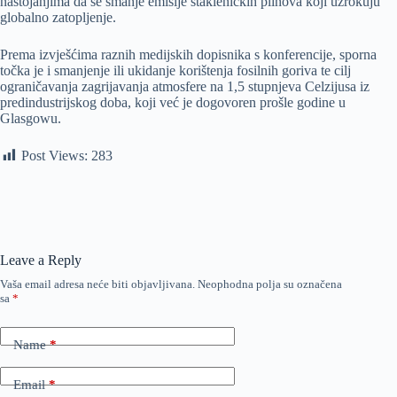
nastojanjima da se smanje emisije stakleničkih plinova koji uzrokuju
globalno zatopljenje.
Prema izvješćima raznih medijskih dopisnika s konferencije, sporna
točka je i smanjenje ili ukidanje korištenja fosilnih goriva te cilj
ograničavanja zagrijavanja atmosfere na 1,5 stupnjeva Celzijusa iz
predindustrijskog doba, koji već je dogovoren prošle godine u
Glasgowu.
Post Views:
283
Leave a Reply
Vaša email adresa neće biti objavljivana.
Neophodna polja su označena
sa
*
Name
*
Email
*