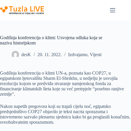
Skip
to
content
Godišnja konferencija o klimi: Usvojena odluka koja se
naziva historijskom
desK
20. 11. 2022.
Izdvajamo
,
Vijesti
Godišnja konferencija o klimi UN-a, poznata kao COP27, u
egipatskom ljetovalištu Sharm El-Sheikhu, u nedjelju je usvojila
rezoluciju kojom se predviđa stvaranje namjenskog fonda za
financiranje klimatskih šteta koje su već pretrpjele “posebno ranjive
zemlje”.
Nakon napetih pregovora koji su trajali cijelu noć, egipatsko
predsjedništvo COP27 objavilo je tekst nacrta sporazuma i
istovremeno sazvalo plenarnu sjednicu kako bi ga proglasili konačnim,
sveobuhvatnim sporazumom.