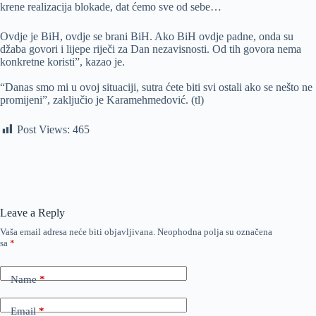
krene realizacija blokade, dat ćemo sve od sebe…
Ovdje je BiH, ovdje se brani BiH. Ako BiH ovdje padne, onda su
džaba govori i lijepe riječi za Dan nezavisnosti. Od tih govora nema
konkretne koristi”, kazao je.
“Danas smo mi u ovoj situaciji, sutra ćete biti svi ostali ako se nešto ne
promijeni”, zaključio je Karamehmedović. (tl)
Post Views:
465
Leave a Reply
Vaša email adresa neće biti objavljivana.
Neophodna polja su označena
sa
*
Name
*
Email
*