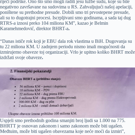
riječi podrške. Ono što smo mogli raditi jesu tužbe sudu, koje su bile
negativno završavane na sudovima u RS. Zahvaljujući našoj apelaciji,
poništene su prethodne presude. Dobili smo tri prvostepene presude,
ali su to dugotrajni procesi. Iscrpljivani smo godinama, a sada taj dug
RTRS-a iznosi preko 104 miliona KM”, kazao je Belmin
Karamehmedović, direktor BHRT-a
.
“Danas ističe rok koji je EBU dala rok vlastima u BiH. Dugovanja su
tu 22 miliona KM. U zadnjem periodu nismo imali mogućnosti da
izmirujemo obaveze toj organizaciji. Vrlo je upitno koliko BHRT može
izdržati svoje obaveze
.
Uspjeli smo prethodnih godina smanjiti broj ljudi sa 1.000 na 775.
BHRTT je osnovan zakonom i samo zakonom može biti ugašen.
Međtuim, može biti ugašen obavezama koje neće moći da izmiri”,