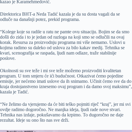
kazao je Karamehmedović.
Direktorica BHT-a Neda Tadić kazala je da su dosta vagali da se
odluče na današnji potez, prekid programa.
“Kolege koje su radile u ratu ne pamte ovu situaciju. Bojim se da smo
došli do zida i to je jedan od razloga na koji smo se odlučili na ovaj
korak. Resursa za proizvodnju programa mi više nemamo. Uslovi u
kojima radimo su daleko od uslova za bilo kakav medij. Tehnika se
kvari, scenografija se raspada, ljudi nam odlaze, traže stabilnije
poslove.
Okolnosti su sve teže i mi sve teže možemo proizvoditi kvalitetan
program. U tom smjeru će ići budućnost. Otkazivat ćemo pojedine
emisije, jer nećemo imati uslove da ih snimamo. Učinit ćemo sve da do
kraja dostojanstveno iznesemo ovaj program i da damo svoj maksimu”,
kazala je Tadić.
“Ne želimo da vjerujemo da će biti teško pojmiti riječ “kraj”, jer mi svi
ovdje radimo dogoročno. Ne manjka ideja, ljudi rade nove stvari.
Tehnika nas izdaje, pokušavamo da krpimo. To dugoročno ne daje
rezultat. Ideje su ono što nas sve drži.