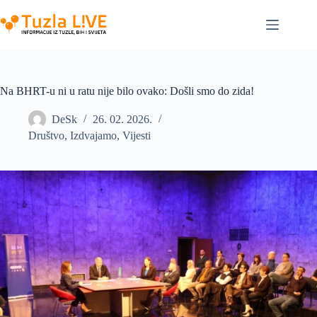
Skip
to
content
Na BHRT-u ni u ratu nije bilo ovako: Došli smo do zida!
DeSk
26. 02. 2026.
Društvo
,
Izdvajamo
,
Vijesti