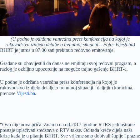
(U podne je održana vanredna press konferencija na kojoj je
rukovodstvo iznijelo detalje o trenutnoj situaciji – Foto: Vijesti.ba)
BHRT je jutros u 07.00 sati prekinuo redovno emitovanje.
Građane su obavijestili da danas ne emitiraju svoj redovni program, a
razlog je ozbiljno upozorenje na moguće trajno gašenje BHRT-a.
U podne je održana vanredna press konferencija na kojoj je
rukovodstvo iznijelo detalje o trenutnoj situaciji i daljnjim koracima,
prenose
Vijesti.ba
.
“Ovo nije nova priča. Znamo da od 2017. godine RTRS jednostrane
prestaje uplaćivati sredstava o RTV takse. Od tada kreće cijela naša
kriza kada je u pitanju BHRT. Sve vrijeme smo dobivali šuplje i prazne