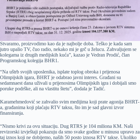
Stvaramo, proizvodimo kao da je najbolje doba. Teško je kada sam
jutro upalio TV, čuo radio, nekako mi je grč u želucu. Zahvaljujem se
kolegama iz drugih medijskih kuća”, kazao je Vedran Prodić, član
Programskog kolegija BHR1.
“Na uštrb svojih uposlenika, isplate toplog obroka i prijenosa
Olimpijskih igara, BHRT je odabrao javni interes. Građani su
sedamnaest dana uživali u prijenosima Olimpijskih igra i dobijali smo
poruke podrške, ali na vlastitu štetu”, dodala je Tadić.
Karamehmedović se zahvalio svim medijima koji prate agonija BHRT-
a, građanima koji plaćaju RTV taksu, što im je sad glavni izvor
finansiranja.
“Nismo krivi za ovu situaciju. Dug RTRS je 104 miliona KM. Naši
revizorski izvještaji pokazuju da smo svake godine u minusu upravo za
taj iznos koji ne dobijemo, naših 50 posto iznosa RTV takse. Ukoliko