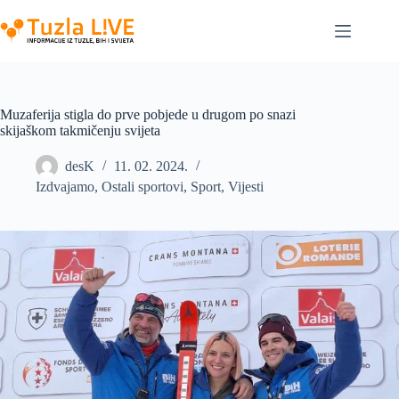
Skip
to
content
Muzaferija stigla do prve pobjede u drugom po snazi
skijaškom takmičenju svijeta
desK
11. 02. 2024.
Izdvajamo
,
Ostali sportovi
,
Sport
,
Vijesti