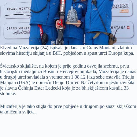
Elvedina Muzaferija (24) ispisala je danas, u Crans Montani, zlatnim
slovima historiju skijanja u BiH, pobjedom u spust utrci Europa kupa.
Švicarsko skijalište, na kojem je prije godinu osvojila srebrnu, prvu
historijsku medalju za Bosnu i Hercegovinu ikada, Muzaferija je danas
u drugoj utrci savladala s vremenom 1:08.12 i iza sebe ostavila Triciju
Mangan (USA) te domaću Deliju Durrer. Na četvrtom mjestu završila
je slavna Čehinja Ester Ledecki koja je za bh.skijašicom kasnila 33
stotinke.
Muzaferija je tako stigla do prve pobjede u drugom po snazi skijaškom
takmičenju svijeta.