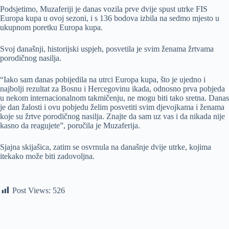
Podsjetimo, Muzaferiji je danas vozila prve dvije spust utrke FIS
Europa kupa u ovoj sezoni, i s 136 bodova izbila na sedmo mjesto u
ukupnom poretku Europa kupa.
Svoj današnji, historijski uspjeh, posvetila je svim ženama žrtvama
porodičnog nasilja.
“Iako sam danas pobijedila na utrci Europa kupa, što je ujedno i
najbolji rezultat za Bosnu i Hercegovinu ikada, odnosno prva pobjeda
u nekom internacionalnom takmičenju, ne mogu biti tako sretna. Danas
je dan žalosti i ovu pobjedu želim posvetiti svim djevojkama i ženama
koje su žrtve porodičnog nasilja. Znajte da sam uz vas i da nikada nije
kasno da reagujete”, poručila je Muzaferija.
Sjajna skijašica, zatim se osvrnula na današnje dvije utrke, kojima
itekako može biti zadovoljna.
Post Views:
526