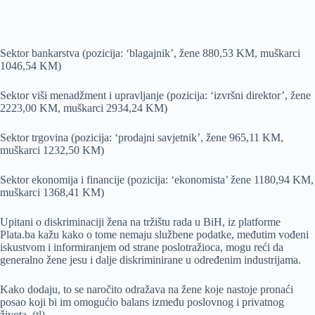
Sektor bankarstva (pozicija: ‘blagajnik’, žene 880,53 KM, muškarci
1046,54 KM)
Sektor viši menadžment i upravljanje (pozicija: ‘izvršni direktor’, žene
2223,00 KM, muškarci 2934,24 KM)
Sektor trgovina (pozicija: ‘prodajni savjetnik’, žene 965,11 KM,
muškarci 1232,50 KM)
Sektor ekonomija i financije (pozicija: ‘ekonomista’ žene 1180,94 KM,
muškarci 1368,41 KM)
Upitani o diskriminaciji žena na tržištu rada u BiH, iz platforme
Plata.ba kažu kako o tome nemaju službene podatke, međutim vođeni
iskustvom i informiranjem od strane poslotražioca, mogu reći da
generalno žene jesu i dalje diskriminirane u određenim industrijama.
Kako dodaju, to se naročito odražava na žene koje nastoje pronaći
posao koji bi im omogućio balans između poslovnog i privatnog
života. (tl)