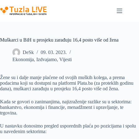
Skip
to
content
Muškarci u BiH u prosjeku zarađuju 16,4 posto više od žena
DeSk
09. 03. 2023.
Ekonomija
,
Izdvajamo
,
Vijesti
Žene su i dalje manje plaćene od svojih muških kolega, a prema
podacima koji su dostupni na platformi Plata.ba (za proteklih godinu
dana), muškarci zarađuju u prosjeku 16,4 posto više od žena.
Kada se govori o zanimanjima, najizraženije razlike su u sektorima:
bankarstvo, ekonomija i financije, menadžment i upravljanje, te
trgovina.
U nastavku donosimo pregled usporednih plaća po pozicijama i spolu
u navedenim sektorima: