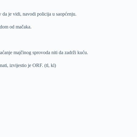
da je vidi, navodi policija u saopćenju.
tpadom od mačaka.
plaćanje majčinog sprovoda niti da zadrži kuću.
ti, izvijestio je ORF. (tl, kl)