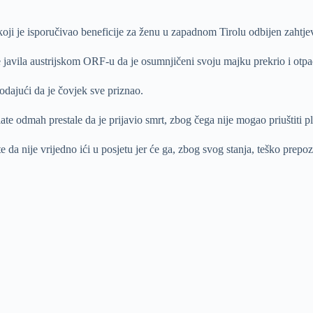
oji je isporučivao beneficije za ženu u zapadnom Tirolu odbijen zahtjev 
 je javila austrijskom ORF-u da je osumnjičeni svoju majku prekrio i o
odajući da je čovjek sve priznao.
late odmah prestale da je prijavio smrt, zbog čega nije mogao priuštiti 
da nije vrijedno ići u posjetu jer će ga, zbog svog stanja, teško prepozna