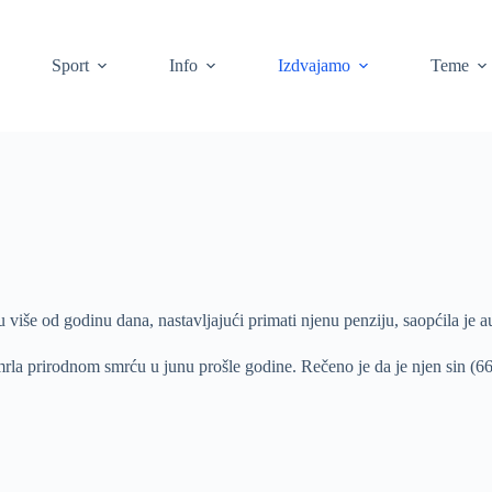
Sport
Info
Izdvajamo
Teme
iše od godinu dana, nastavljajući primati njenu penziju, saopćila je aus
la prirodnom smrću u junu prošle godine. Rečeno je da je njen sin (66) s