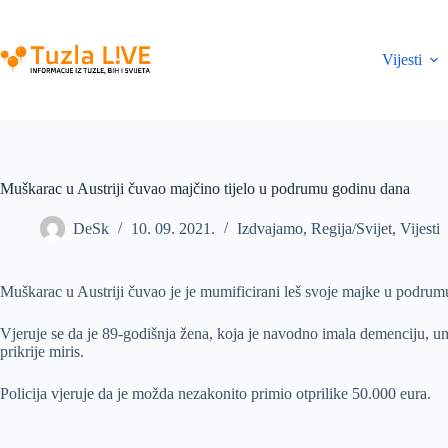
Skip
to
content
Vijesti
Muškarac u Austriji čuvao majčino tijelo u podrumu godinu dana
DeSk
10. 09. 2021.
Izdvajamo
,
Regija/Svijet
,
Vijesti
Muškarac u Austriji čuvao je je mumificirani leš svoje majke u podrumu v
Vjeruje se da je 89-godišnja žena, koja je navodno imala demenciju, umr
prikrije miris.
Policija vjeruje da je možda nezakonito primio otprilike 50.000 eura.