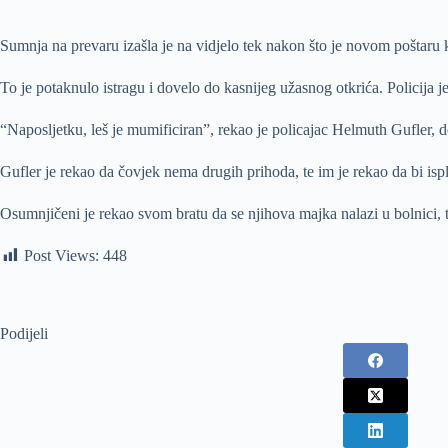
Sumnja na prevaru izašla je na vidjelo tek nakon što je novom poštaru k
To je potaknulo istragu i dovelo do kasnijeg užasnog otkrića. Policija
“Naposljetku, leš je mumificiran”, rekao je policajac Helmuth Gufler, d
Gufler je rekao da čovjek nema drugih prihoda, te im je rekao da bi isp
Osumnjičeni je rekao svom bratu da se njihova majka nalazi u bolnici, te 
Post Views:
448
Podijeli