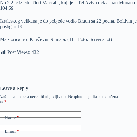
Na 2:2 je izjednačio i Maccabi, koji je u Tel Avivu deklasirao Monaco
104:69.
Izraleskog velikana je do pobjede vodio Braun sa 22 poena, Boldvin je
postigao 19…
Majstorica je u Kneževini 9. maja. (Tl – Foto: Screenshot)
Post Views:
432
Leave a Reply
Vaša email adresa neće biti objavljivana.
Neophodna polja su označena
sa
*
Name
*
Email
*