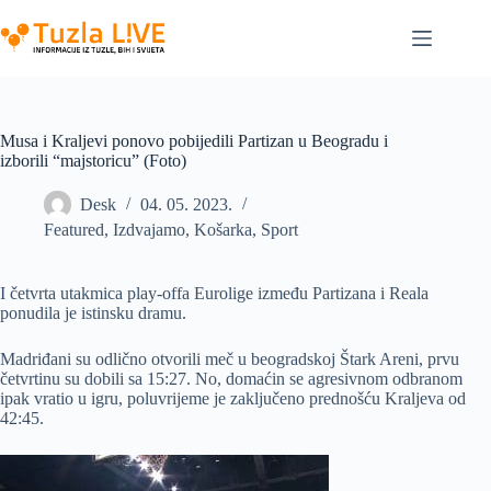
Skip
to
content
Musa i Kraljevi ponovo pobijedili Partizan u Beogradu i
izborili “majstoricu” (Foto)
Desk
04. 05. 2023.
Featured
,
Izdvajamo
,
Košarka
,
Sport
I četvrta utakmica play-offa Eurolige između Partizana i Reala
ponudila je istinsku dramu.
Madriđani su odlično otvorili meč u beogradskoj Štark Areni, prvu
četvrtinu su dobili sa 15:27. No, domaćin se agresivnom odbranom
ipak vratio u igru, poluvrijeme je zaključeno prednošću Kraljeva od
42:45.