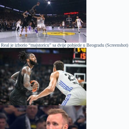
Real je izborio “majstoricu” sa dvije pobjede u Beogradu (Screenshot)