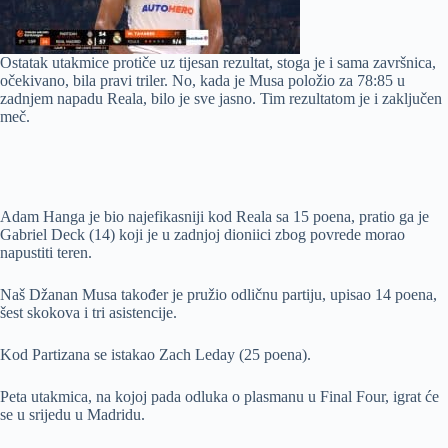
Ostatak utakmice protiče uz tijesan rezultat, stoga je i sama završnica,
očekivano, bila pravi triler. No, kada je Musa položio za 78:85 u
zadnjem napadu Reala, bilo je sve jasno. Tim rezultatom je i zaključen
meč.
Adam Hanga je bio najefikasniji kod Reala sa 15 poena, pratio ga je
Gabriel Deck (14) koji je u zadnjoj dioniici zbog povrede morao
napustiti teren.
Naš Džanan Musa također je pružio odličnu partiju, upisao 14 poena,
šest skokova i tri asistencije.
Kod Partizana se istakao Zach Leday (25 poena).
Peta utakmica, na kojoj pada odluka o plasmanu u Final Four, igrat će
se u srijedu u Madridu.