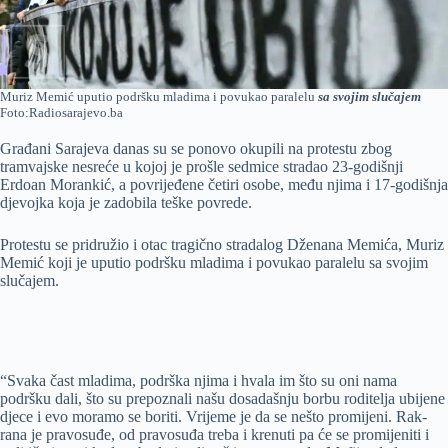
Muriz Memić uputio podršku mladima i povukao paralelu
sa svojim slučajem
Foto:Radiosarajevo.ba
Građani Sarajeva danas su se ponovo okupili na protestu zbog
tramvajske nesreće u kojoj je prošle sedmice stradao 23-godišnji
Erdoan Morankić, a povrijeđene četiri osobe, među njima i 17-godišnja
djevojka koja je zadobila teške povrede.
Protestu se pridružio i otac tragično stradalog Dženana Memića, Muriz
Memić koji je uputio podršku mladima i povukao paralelu sa svojim
slučajem.
“Svaka čast mladima, podrška njima i hvala im što su oni nama
podršku dali, što su prepoznali našu dosadašnju borbu roditelja ubijene
djece i evo moramo se boriti. Vrijeme je da se nešto promijeni. Rak-
rana je pravosuđe, od pravosuđa treba i krenuti pa će se promijeniti i