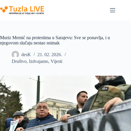
Skip
to
content
Muriz Memić na protestima u Sarajevu: Sve se ponavlja, i u
njegovom slučaju nestao snimak
desK
21. 02. 2026.
Društvo
,
Izdvajamo
,
Vijesti