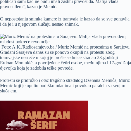
političari sami kad ne budu imali zaštitu pravosuđa. Mafija vlada
pravosuđem”, kazao je Memić.
O nepostojanju snimka kamere iz tramvaja je kazao da se sve ponavlja
i da je i u njegovom slučaju nestao snimak.
Foto: A.K./Radiosarajevo.ba / Muriz Memić na protestima u Sarajevu
Građani Sarajeva danas su se ponovo okupili na protestu zbog
tramvajske nesreće u kojoj je prošle sedmice stradao 23-godišnji
Erdoan Morankić, a povrijeđene četiri osobe, među njima i 17-godišnja
djevojka koja je zadobila teške povrede.
Protestu se pridružio i otac tragično stradalog Dženana Memića, Muriz
Memić koji je uputio podršku mladima i povukao paralelu sa svojim
slučajem.