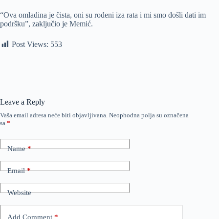
“Ova omladina je čista, oni su rođeni iza rata i mi smo došli dati im
podršku”, zaključio je Memić.
Post Views:
553
Leave a Reply
Vaša email adresa neće biti objavljivana.
Neophodna polja su označena
sa
*
Name
*
Email
*
Website
Add Comment
*