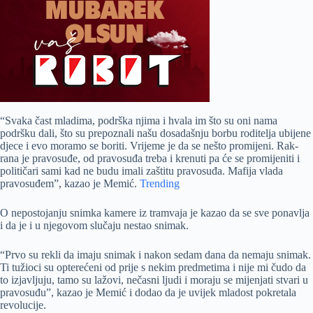
“Svaka čast mladima, podrška njima i hvala im što su oni nama
podršku dali, što su prepoznali našu dosadašnju borbu roditelja ubijene
djece i evo moramo se boriti. Vrijeme je da se nešto promijeni. Rak-
rana je pravosuđe, od pravosuđa treba i krenuti pa će se promijeniti i
političari sami kad ne budu imali zaštitu pravosuđa. Mafija vlada
pravosuđem”, kazao je Memić.
Trending
O nepostojanju snimka kamere iz tramvaja je kazao da se sve ponavlja
i da je i u njegovom slučaju nestao snimak.
“Prvo su rekli da imaju snimak i nakon sedam dana da nemaju snimak.
Ti tužioci su opterećeni od prije s nekim predmetima i nije mi čudo da
to izjavljuju, tamo su lažovi, nečasni ljudi i moraju se mijenjati stvari u
pravosuđu”, kazao je Memić i dodao da je uvijek mladost pokretala
revolucije.