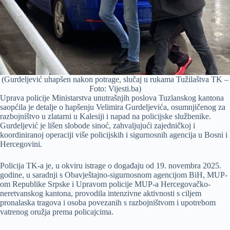
(Gurdeljević uhapšen nakon potrage, slučaj u rukama Tužilaštva TK –
Foto: Vijesti.ba)
Uprava policije Ministarstva unutrašnjih poslova Tuzlanskog kantona
saopćila je detalje o hapšenju Velimira Gurdeljevića, osumnjičenog za
razbojništvo u zlatarni u Kalesiji i napad na policijske službenike.
Gurdeljević je lišen slobode sinoć, zahvaljujući zajedničkoj i
koordiniranoj operaciji više policijskih i sigurnosnih agencija u Bosni i
Hercegovini.
Policija TK-a je, u okviru istrage o događaju od 19. novembra 2025.
godine, u saradnji s Obavještajno-sigurnosnom agencijom BiH, MUP-
om Republike Srpske i Upravom policije MUP-a Hercegovačko-
neretvanskog kantona, provodila intenzivne aktivnosti s ciljem
pronalaska tragova i osoba povezanih s razbojništvom i upotrebom
vatrenog oružja prema policajcima.