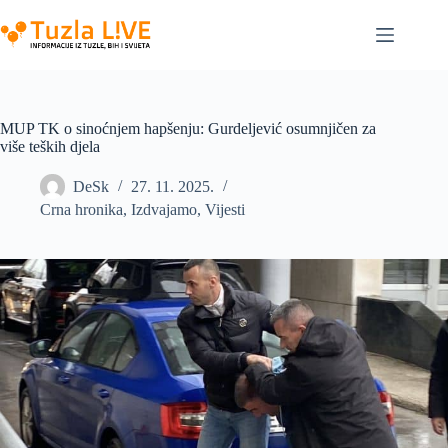
Skip
to
content
MUP TK o sinoćnjem hapšenju: Gurdeljević osumnjičen za
više teških djela
DeSk
27. 11. 2025.
Crna hronika
,
Izdvajamo
,
Vijesti