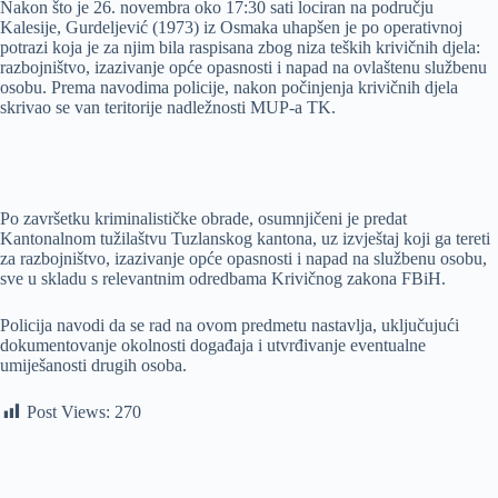
Nakon što je 26. novembra oko 17:30 sati lociran na području
Kalesije, Gurdeljević (1973) iz Osmaka uhapšen je po operativnoj
potrazi koja je za njim bila raspisana zbog niza teških krivičnih djela:
razbojništvo, izazivanje opće opasnosti i napad na ovlaštenu službenu
osobu. Prema navodima policije, nakon počinjenja krivičnih djela
skrivao se van teritorije nadležnosti MUP-a TK.
Po završetku kriminalističke obrade, osumnjičeni je predat
Kantonalnom tužilaštvu Tuzlanskog kantona, uz izvještaj koji ga tereti
za razbojništvo, izazivanje opće opasnosti i napad na službenu osobu,
sve u skladu s relevantnim odredbama Krivičnog zakona FBiH.
Policija navodi da se rad na ovom predmetu nastavlja, uključujući
dokumentovanje okolnosti događaja i utvrđivanje eventualne
umiješanosti drugih osoba.
Post Views:
270