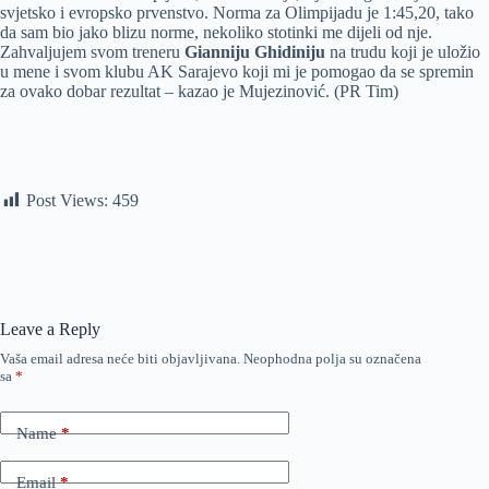
svjetsko i evropsko prvenstvo. Norma za Olimpijadu je 1:45,20, tako
da sam bio jako blizu norme, nekoliko stotinki me dijeli od nje.
Zahvaljujem svom treneru
Gianniju Ghidiniju
na trudu koji je uložio
u mene i svom klubu AK Sarajevo koji mi je pomogao da se spremin
za ovako dobar rezultat – kazao je Mujezinović. (PR Tim)
Post Views:
459
Leave a Reply
Vaša email adresa neće biti objavljivana.
Neophodna polja su označena
sa
*
Name
*
Email
*