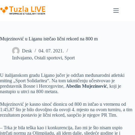
Skip
to
content
Mujezinović u Liganu istrčao lični rekord na 800 m
Desk
04. 07. 2021.
Izdvajamo
,
Ostali sportovi
,
Sport
U italijanskom gradu Ligano jučer je održan međunarodni atletski
miting „Sport Solidaritea“. Na tom takmičenju učestvovao je
predstavnik Bosne i Hercegovine,
Abedin Mujezinović
, koji je
nastupio u utrci na 800 metara.
Mujezinović je kasno sinoć dionicu od 800 m istčao u vremenu od
1:45,87 što je bilo dovoljno da osvoji 4. mjesto na ovom turniru, a tim
rezultatom postavio je lični rekord, saopćio je njegov PR Tim.
– Trka je bila teška kao i konkurencija, žao mi je što nisam uspio
istrčati normu za Olimpijadu, ali idem dalje, sljedeće godine je i