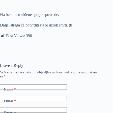
Na bebi nisu viđene spoljne povrede.
Dalja istraga će potvrditi šta je uzrok smrti. (tl)
Post Views:
390
Leave a Reply
Vaša email adresa neće biti objavljivana.
Neophodna polja su označena
sa
*
Name
*
Email
*
Website