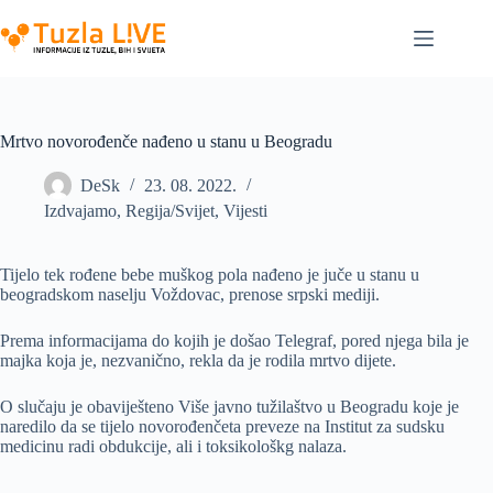
Skip
to
content
Mrtvo novorođenče nađeno u stanu u Beogradu
DeSk
23. 08. 2022.
Izdvajamo
,
Regija/Svijet
,
Vijesti
Tijelo tek rođene bebe muškog pola nađeno je juče u stanu u
beogradskom naselju Voždovac, prenose srpski mediji.
Prema informacijama do kojih je došao Telegraf, pored njega bila je
majka koja je, nezvanično, rekla da je rodila mrtvo dijete.
O slučaju je obaviješteno Više javno tužilaštvo u Beogradu koje je
naredilo da se tijelo novorođenčeta preveze na Institut za sudsku
medicinu radi obdukcije, ali i toksikološkg nalaza.