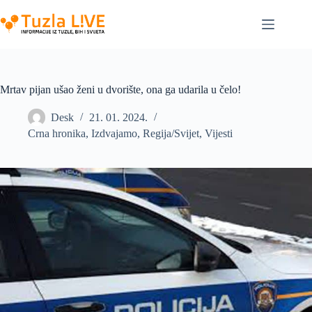
Skip
to
content
Mrtav pijan ušao ženi u dvorište, ona ga udarila u čelo!
Desk
21. 01. 2024.
Crna hronika
,
Izdvajamo
,
Regija/Svijet
,
Vijesti