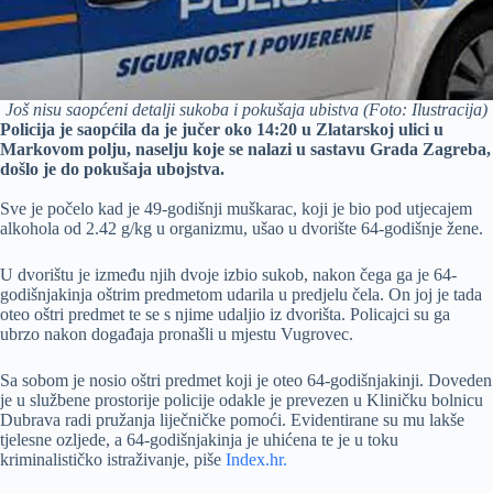
Još nisu saopćeni detalji sukoba i pokušaja ubistva (Foto: Ilustracija)
Policija je saopćila da je jučer oko 14:20 u Zlatarskoj ulici u
Markovom polju, naselju koje se nalazi u sastavu Grada Zagreba,
došlo je do pokušaja ubojstva.
Sve je počelo kad je 49-godišnji muškarac, koji je bio pod utjecajem
alkohola od 2.42 g/kg u organizmu, ušao u dvorište 64-godišnje žene.
U dvorištu je između njih dvoje izbio sukob, nakon čega ga je 64-
godišnjakinja oštrim predmetom udarila u predjelu čela. On joj je tada
oteo oštri predmet te se s njime udaljio iz dvorišta. Policajci su ga
ubrzo nakon događaja pronašli u mjestu Vugrovec.
Sa sobom je nosio oštri predmet koji je oteo 64-godišnjakinji. Doveden
je u službene prostorije policije odakle je prevezen u Kliničku bolnicu
Dubrava radi pružanja liječničke pomoći. Evidentirane su mu lakše
tjelesne ozljede, a 64-godišnjakinja je uhićena te je u toku
kriminalističko istraživanje, piše
Index.hr.