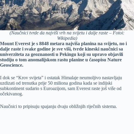
(Naučnici tvrde da najviši vrh na svijetu i dalje raste – Fotoi:
Wikipedia)
Mount Everest je s 8848 metara najviša planina na svijetu, no i
dalje raste i svake godine je sve viši, tvrde kineski naučnici sa
univerziteta za geoznanosti u Pekingu koji su upravo objavili
studiju o tom anomalijskom rastu planine u časopisu Nature
Geoscience.
I dok se “Krov svijeta” i ostatak Himalaje neumoljivo nastavljaju
uzdizati od trenutka prije 50 miliona godina kada se indijski
subkontinent sudario s Euroazijom, sam Everest raste još više od
očekivanog.
Naučnici to pripisuju spajanju dvaju obližnjih riječnih sistema.