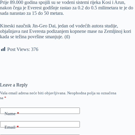
Prije 89.000 godina spojili su se vodeni sistemi rijeka Kosi i Arun,
nakon čega je Everest godišnje rastao za 0.2 do 0.5 milimetara te je do
sada narastao za 15 do 50 metara.
Kineski naučnik Jin-Geo Dai, jedan od vodećih autora studije,
objašnjava rast Everesta podizanjem kopnene mase na Zemljinoj kori
kada se težina površine smanjuje. (tl)
Post Views:
376
Leave a Reply
Vaša email adresa neće biti objavljivana.
Neophodna polja su označena
sa
*
Name
*
Email
*