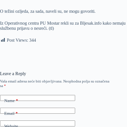
O težini ozljeda, za sada, naveli su, ne mogu govoriti.
Iz Operativnog centra PU Mostar rekli su za Bljesak.info kako nemaju
službenu prijavu o nesreći. (tl)
Post Views:
344
Leave a Reply
Vaša email adresa neće biti objavljivana.
Neophodna polja su označena
sa
*
Name
*
Email
*
Website