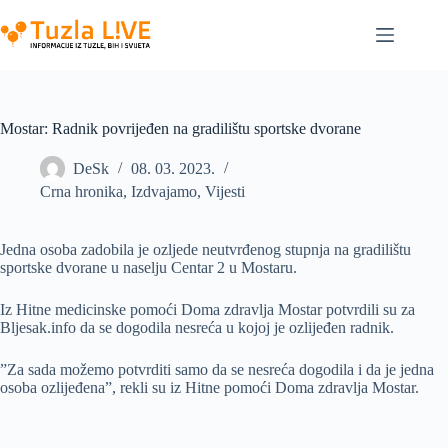
Skip
to
content
Mostar: Radnik povrijeđen na gradilištu sportske dvorane
DeSk
08. 03. 2023.
Crna hronika
,
Izdvajamo
,
Vijesti
Jedna osoba zadobila je ozljede neutvrđenog stupnja na gradilištu
sportske dvorane u naselju Centar 2 u Mostaru.
Iz Hitne medicinske pomoći Doma zdravlja Mostar potvrdili su za
Bljesak.info da se dogodila nesreća u kojoj je ozlijeđen radnik.
”Za sada možemo potvrditi samo da se nesreća dogodila i da je jedna
osoba ozlijeđena”, rekli su iz Hitne pomoći Doma zdravlja Mostar.