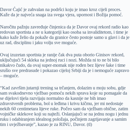
Davor Ćajić je zahvalan na podršci koju je imao kroz cijeli proces.
Kaže da je najveća snaga iza svega vjera, upornost i Božija pomoć.
Naročitu pažnju zavređuje činjenica da je Davor ovaj rekord radio kao
redovan sportista a ne u kategoriji kao osoba sa invaliditetom, i time je
kako kaže želio da pokaže da granice često postoje samo u glavi i da je
uz rad, disciplinu i jaku volju sve moguće.
Ovaj izuzetan sportista je ranije čak dva puta oborio Ginisov rekord,
uključujući 54 skleka na jednoj ruci i nozi. Možda ni to ne bi bilo
nikakvo čudo, da ovaj super-momak nije rođen bez lijeve šake i time
srušio sve predrasude i pokazao cijeloj Srbiji da je i nemoguće zapravo
– moguće.
“Kad završim jutarnji trening sa trčanjem, dolazim u moju sobu, gdje
sam svakodnevno vježbao pomoću nekih sprava koje su pomagale da
se dijelovi tijela razvijaju normalno da kasnije ne bih imao
zdravstvenih problema, bol u leđima i krivu kičmu, jer mi nedostaje
nekih 60 centimetara lijeve ruke. Počeo sam da vježbam obične, zatim
vojničke sklekove koji su najteži. Oslanjajući se na jednu nogu i jednu
ruku i odabiranjem idealnog položaja, počinjem zagrijavanje a samim
tim i uvježbavanje”, kazao je za RINU, Davor. (tl)