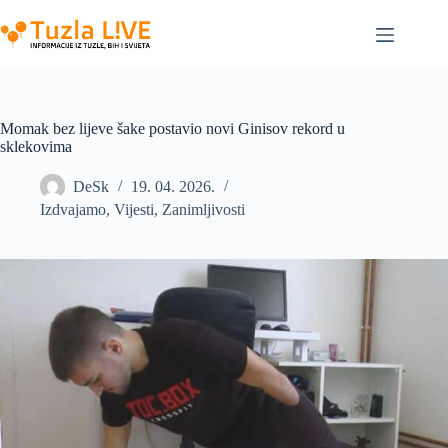
Skip
to
content
Momak bez lijeve šake postavio novi Ginisov rekord u
sklekovima
DeSk
19. 04. 2026.
Izdvajamo
,
Vijesti
,
Zanimljivosti