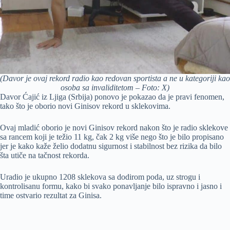
(Davor je ovaj rekord radio kao redovan sportista a ne u kategoriji kao
osoba sa invaliditetom – Foto: X)
Davor Ćajić iz Ljiga (Srbija) ponovo je pokazao da je pravi fenomen,
tako što je oborio novi Ginisov rekord u sklekovima.
Ovaj mladić oborio je novi Ginisov rekord nakon što je radio sklekove
sa rancem koji je težio 11 kg, čak 2 kg više nego što je bilo propisano
jer je kako kaže želio dodatnu sigurnost i stabilnost bez rizika da bilo
šta utiče na tačnost rekorda.
Uradio je ukupno 1208 sklekova sa dodirom poda, uz strogu i
kontrolisanu formu, kako bi svako ponavljanje bilo ispravno i jasno i
time ostvario rezultat za Ginisa.