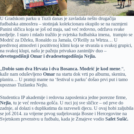
U Gradskom parku u Tuzli danas je zavladala nešto drugačija
fudbalska atmosfera – stotinjak kolekcionara okupilo se na razmjeni
Panini sličica koja se još od maja, sad već redovno, održava svake
nedjelje. I staro i mlado tražilo je svjetska fudbalska imena, trampio se
Modrić za Džeku, Ronaldo za Jamala, O'Reilly za Wirtza… U
predivnoj atmosferi i pozitivnoj klimi koja se stvarala u svakoj grupici,
na svakoj klupi, našu je pažnju privukao zanimljiv duo –
devetogodišnji Omar i dvadesetogodišnja Nejla.
„
Dobio sam dva Hrvata i dva Bosanca. Modrić je kod mene
.“,
kaže nam oduševljeno
Omar
na startu dok vrti po albumu, skenira,
planira… U pratnji mame na ‘festival u parku’ došao prvi put i tamo
upoznao Tuzlanku Nejlu.
Studentica IP akademije i redovna zaposlenica jedne porezne firme,
Nejla
, tu je već redovna gošća. U ruci joj sve sličice – od prve do
zadnje, al dolazi s duplikatima da razveseli djecu. U ovaj hobi zaljubila
se još 2014. za vrijeme prvog sudjelovanja Bosne i Hercegovine na
Svjetskom prvenstvu u fudbalu, kada je Zmajeve vodio
Safet Sušić.