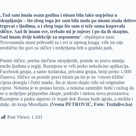
„
Tad sam imala osam godina i nisam bila tako uspješna u
skupljanju – što zbog toga jer sam bila mala pa nisam znala dobro
trgovat s ljudima, a i zbog toga što sam si teže sama kupovala
sličice. Sad ih imam sve, trebalo mi je mjesec i po da ih skupim.
Sad imam dvije kolekcije za uspomenu
“, objašnjava nam.
Novonastalu strast prihvatili su i svi iz njenog kruga, više im nije
neobično što gori za sličice i nedjeljama hrli u gradski park.
Panini sličice, prema riječima okupljenih, postale su prava manija
među ljudima u regiji. Razmjena se vrši preko nekolicine aplikacija,
Facebook grupa, a samo tuzlanska, privatna grupa, broji preko 1.000
članova. Sličice su postale pravi biznis pa im je na ‘crnom tržištu’
cijena dosegla i četiri marke, što je skoro duplo više od originalne
cijene. Nekima je to postao biznis, a nekima zanimljiv hobi i razlog da
se u nedjeljno prijepodne okupe, podruže i steknu nova poznanstva.
Razmjene u parku sigurno će trajati dok Bosna bude igrala, a možda i
dalje, do kraja Mundijala.
(Vesna PETROVIĆ, Foto: Tuzlalive.ba)
Post Views:
1.103