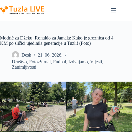
Skip
to
content
Modrić za Džeku, Ronaldo za Jamala: Kako je groznica od 4
KM po sličici ujedinila generacije u Tuzli! (Foto)
Desk
21. 06. 2026.
Društvo
,
Foto-žurnal
,
Fudbal
,
Izdvajamo
,
Vijesti
,
Zanimljivosti