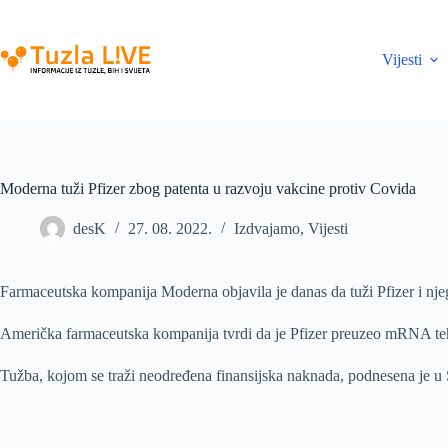
Skip
to
content
Vijesti
Moderna tuži Pfizer zbog patenta u razvoju vakcine protiv Covida
desK
27. 08. 2022.
Izdvajamo
,
Vijesti
Farmaceutska kompanija Moderna objavila je danas da tuži Pfizer i nj
Američka farmaceutska kompanija tvrdi da je Pfizer preuzeo mRNA tehno
Tužba, kojom se traži neodređena finansijska naknada, podnesena je 