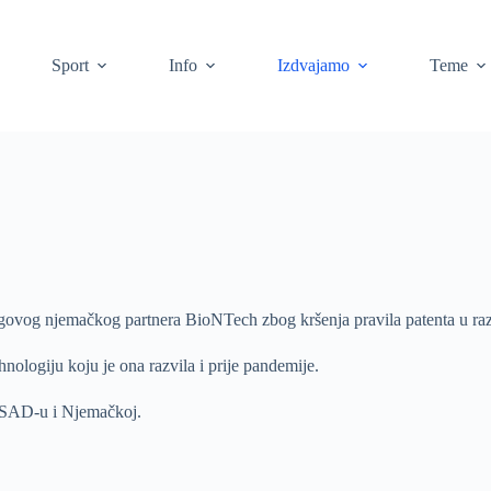
Sport
Info
Izdvajamo
Teme
egovog njemačkog partnera BioNTech zbog kršenja pravila patenta u ra
logiju koju je ona razvila i prije pandemije.
u SAD-u i Njemačkoj.