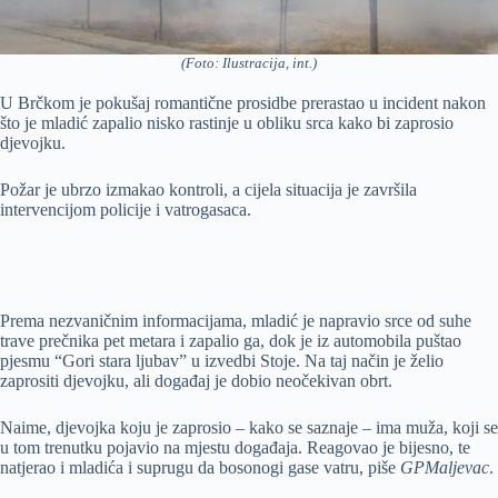
(Foto: Ilustracija, int.)
U Brčkom je pokušaj romantične prosidbe prerastao u incident nakon
što je mladić zapalio nisko rastinje u obliku srca kako bi zaprosio
djevojku.
Požar je ubrzo izmakao kontroli, a cijela situacija je završila
intervencijom policije i vatrogasaca.
Prema nezvaničnim informacijama, mladić je napravio srce od suhe
trave prečnika pet metara i zapalio ga, dok je iz automobila puštao
pjesmu “Gori stara ljubav” u izvedbi Stoje. Na taj način je želio
zaprositi djevojku, ali događaj je dobio neočekivan obrt.
Naime, djevojka koju je zaprosio – kako se saznaje – ima muža, koji se
u tom trenutku pojavio na mjestu događaja. Reagovao je bijesno, te
natjerao i mladića i suprugu da bosonogi gase vatru, piše
GPMaljevac
.