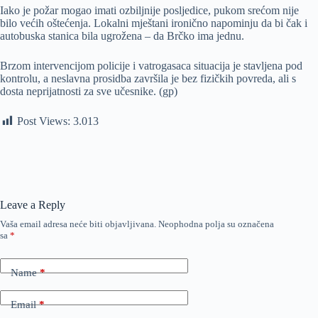
Iako je požar mogao imati ozbiljnije posljedice, pukom srećom nije
bilo većih oštećenja. Lokalni mještani ironično napominju da bi čak i
autobuska stanica bila ugrožena – da Brčko ima jednu.
Brzom intervencijom policije i vatrogasaca situacija je stavljena pod
kontrolu, a neslavna prosidba završila je bez fizičkih povreda, ali s
dosta neprijatnosti za sve učesnike. (gp)
Post Views:
3.013
Leave a Reply
Vaša email adresa neće biti objavljivana.
Neophodna polja su označena
sa
*
Name
*
Email
*