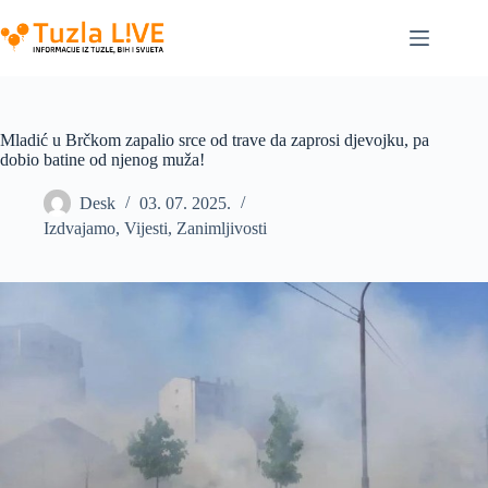
Skip
to
content
Mladić u Brčkom zapalio srce od trave da zaprosi djevojku, pa
dobio batine od njenog muža!
Desk
03. 07. 2025.
Izdvajamo
,
Vijesti
,
Zanimljivosti