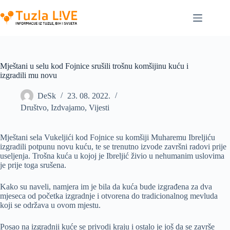
Skip
to
content
Mještani u selu kod Fojnice srušili trošnu komšijinu kuću i
izgradili mu novu
DeSk
23. 08. 2022.
Društvo
,
Izdvajamo
,
Vijesti
Mještani sela Vukeljići kod Fojnice su komšiji Muharemu Ibreljiću
izgradili potpunu novu kuću, te se trenutno izvode završni radovi prije
useljenja. Trošna kuća u kojoj je Ibreljić živio u nehumanim uslovima
je prije toga srušena.
Kako su naveli, namjera im je bila da kuća bude izgrađena za dva
mjeseca od početka izgradnje i otvorena do tradicionalnog mevluda
koji se održava u ovom mjestu.
Posao na izgradnji kuće se privodi kraju i ostalo je još da se završe