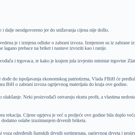
e i dalje neodgovoreno jer do snižavanja cijena nije došlo.
avedena je i izmjena odluke o zabrani izvoza. Izmjenom su iz zabrane iz
 lagano prebace na briket i nastave izvoziti kao i ranije.
zvođača i trgovaca, te kako je krajem jula izvjestio ministar trgovine Z
 dođe do ispoljavanja ekonomskog patriotizma, Vlada FBiH će predložiti 
ara BiH o zabrani izvoza ogrijevnog materijala do kraja ove godine.
o olakšanje. Neki proizvođači ostvaruju ekstra profit, a vlastima nedosta
ra rekacija. Cijene ogrjeva je već u proljeće ove godine bila duplo ve
eru dodatno oslabe izuzimanjem drvenih briketa.
ani voza određenih šumskih drvnih sortimenata, ogrjevnog drveta i proi