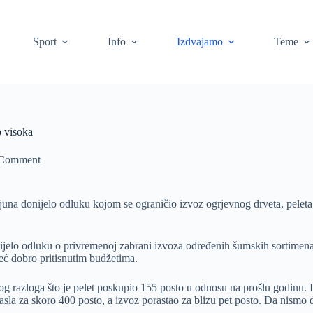
Sport
Info
Izdvajamo
Teme
o visoka
 Comment
una donijelo odluku kojom se ograničio izvoz ogrjevnog drveta, peleta i
jelo odluku o privremenoj zabrani izvoza određenih šumskih sortimenat
eć dobro pritisnutim budžetima.
stog razloga što je pelet poskupio 155 posto u odnosu na prošlu godinu.
asla za skoro 400 posto, a izvoz porastao za blizu pet posto. Da nismo d