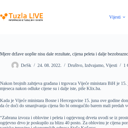
Skip
to
content
Vijesti
Mjere države uopšte nisu dale rezultate, cijena peleta i dalje bezobrazn
DeSk
24. 08. 2022.
Društvo
,
Izdvajamo
,
Vijesti
1
Nakon brojnih zahtjeva građana i trgovaca Vijeće ministara BiH je 15. j
mjeseca nakon odluke cijene su i dalje iste, piše Klix.ba.
Kada je Vijeće ministara Bosne i Hercegovine 15. juna ove godine doni
da će doći do smanjivanja cijena što bi omogućilo barem mali predah v
“Zabrana izvoza i oblovine i peleta i ogrjevnog drveta uvodi se iz pro
ogrjevno drvo je poskupilo za blizu 40 posto. Za oblovinu je cijena por
vanjske trgovine i ekonomskih odnosa Staša Košarac.