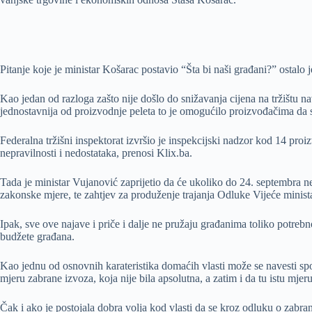
Pitanje koje je ministar Košarac postavio “Šta bi naši građani?” ostalo j
Kao jedan od razloga zašto nije došlo do snižavanja cijena na tržištu n
jednostavnija od proizvodnje peleta to je omogućilo proizvođačima da se
Federalna tržišni inspektorat izvršio je inspekcijski nadzor kod 14 proi
nepravilnosti i nedostataka, prenosi Klix.ba.
Tada je ministar Vujanović zaprijetio da će ukoliko do 24. septembra ne
zakonske mjere, te zahtjev za produženje trajanja Odluke Vijeće minist
Ipak, sve ove najave i priče i dalje ne pružaju građanima toliko potrebn
budžete građana.
Kao jednu od osnovnih karateristika domaćih vlasti može se navesti spo
mjeru zabrane izvoza, koja nije bila apsolutna, a zatim i da tu istu mj
Čak i ako je postojala dobra volja kod vlasti da se kroz odluku o zabr