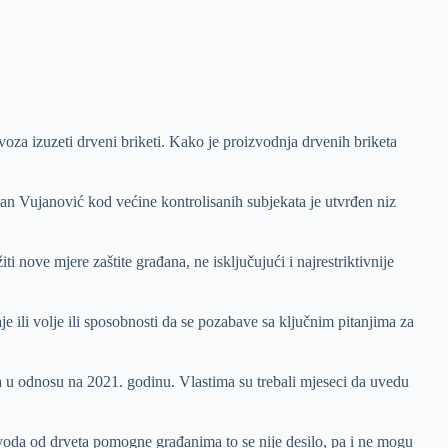
voza izuzeti drveni briketi. Kako je proizvodnja drvenih briketa
latan Vujanović kod većine kontrolisanih subjekata je utvrđen niz
nove mjere zaštite građana, ne isključujući i najrestriktivnije
je ili volje ili sposobnosti da se pozabave sa ključnim pitanjima za
ća u odnosu na 2021. godinu. Vlastima su trebali mjeseci da uvedu
zvoda od drveta pomogne građanima to se nije desilo, pa i ne mogu