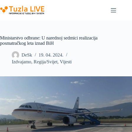
Skip
to
content
Ministarstvo odbrane: U narednoj sedmici realizacija
posmatračkog leta iznad BiH
DeSk
19. 04. 2024.
Izdvajamo
,
Regija/Svijet
,
Vijesti