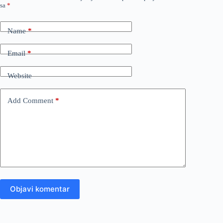
sa
*
Name
*
Email
*
Website
Add Comment
*
Objavi komentar