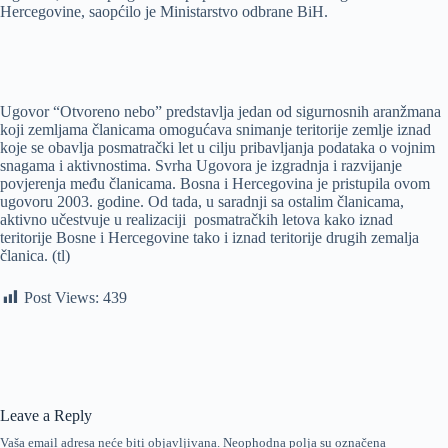
Hercegovine, saopćilo je Ministarstvo odbrane BiH.
Ugovor “Otvoreno nebo” predstavlјa jedan od sigurnosnih aranžmana
koji zemlјama članicama omogućava snimanje teritorije zemlјe iznad
koje se obavlјa posmatrački let u cilјu pribavlјanja podataka o vojnim
snagama i aktivnostima. Svrha Ugovora je izgradnja i razvijanje
povjerenja među članicama. Bosna i Hercegovina je pristupila ovom
ugovoru 2003. godine. Od tada, u saradnji sa ostalim članicama,
aktivno učestvuje u realizaciji posmatračkih letova kako iznad
teritorije Bosne i Hercegovine tako i iznad teritorije drugih zemalјa
članica. (tl)
Post Views:
439
Leave a Reply
Vaša email adresa neće biti objavljivana.
Neophodna polja su označena