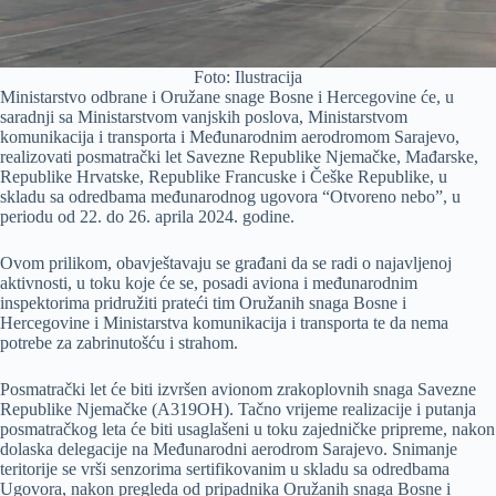
Foto: Ilustracija
Ministarstvo odbrane i Oružane snage Bosne i Hercegovine će, u
saradnji sa Ministarstvom vanjskih poslova, Ministarstvom
komunikacija i transporta i Međunarodnim aerodromom Sarajevo,
realizovati posmatrački let Savezne Republike Nјemačke, Mađarske,
Republike Hrvatske, Republike Francuske i Češke Republike, u
skladu sa odredbama međunarodnog ugovora “Otvoreno nebo”, u
periodu od 22. do 26. aprila 2024. godine.
Ovom prilikom, obavještavaju se građani da se radi o najavlјenoj
aktivnosti, u toku koje će se, posadi aviona i međunarodnim
inspektorima pridružiti prateći tim Oružanih snaga Bosne i
Hercegovine i Ministarstva komunikacija i transporta te da nema
potrebe za zabrinutošću i strahom.
Posmatrački let će biti izvršen avionom zrakoplovnih snaga Savezne
Republike Nјemačke (A319OH). Tačno vrijeme realizacije i putanja
posmatračkog leta će biti usaglašeni u toku zajedničke pripreme, nakon
dolaska delegacije na Međunarodni aerodrom Sarajevo. Snimanje
teritorije se vrši senzorima sertifikovanim u skladu sa odredbama
Ugovora, nakon pregleda od pripadnika Oružanih snaga Bosne i