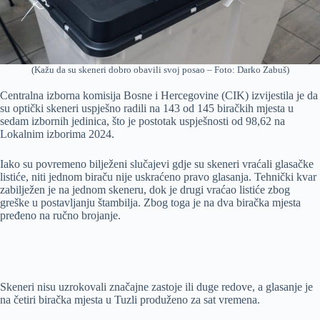
(Kažu da su skeneri dobro obavili svoj posao – Foto: Darko Zabuš)
Centralna izborna komisija Bosne i Hercegovine (CIK) izvijestila je da
su optički skeneri uspješno radili na 143 od 145 biračkih mjesta u
sedam izbornih jedinica, što je postotak uspješnosti od 98,62 na
Lokalnim izborima 2024.
Iako su povremeno bilježeni slučajevi gdje su skeneri vraćali glasačke
listiće, niti jednom biraču nije uskraćeno pravo glasanja. Tehnički kvar
zabilježen je na jednom skeneru, dok je drugi vraćao listiće zbog
greške u postavljanju štambilja. Zbog toga je na dva biračka mjesta
pređeno na ručno brojanje.
Skeneri nisu uzrokovali značajne zastoje ili duge redove, a glasanje je
na četiri biračka mjesta u Tuzli produženo za sat vremena.