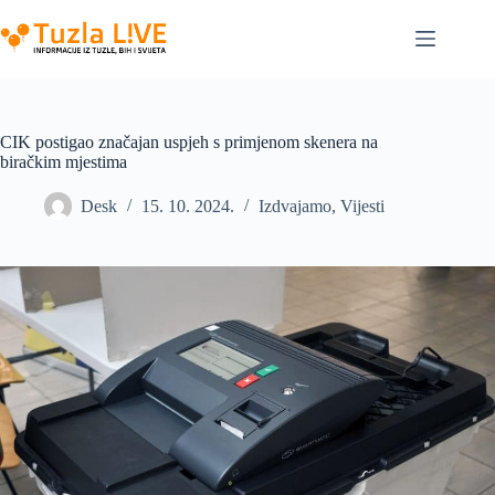
Skip
to
content
CIK postigao značajan uspjeh s primjenom skenera na
biračkim mjestima
Desk
15. 10. 2024.
Izdvajamo
,
Vijesti