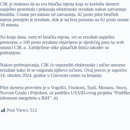
CIK je istaknuo da su sva biračka mjesta koja su koristila skenere
uspješno generirala i prikazala elektronske rezultate nakon zatvaranja
birališta. Unutar pet minuta od zatvaranja, 42 posto pilot biračkih
mjesta prenijelo je rezultate, dok je taj broj porastao na 62 posto unutar
30 minuta.
Na kraju dana, osim tri biračka mjesta, svi su rezultati uspješno
preneseni, a 100 posto rezultata objavljeno je sljedećeg jutra na web
stranici CIK-a. Zabilježene slike glasačkih listića također su
pohranjene.
Nakon prebrojavanja, CIK će usporediti elektronske i ručno unesene
rezultate kako bi se osigurala njihova točnost. Ovaj proces je započeo
14. oktobra 2024. godine u Glavnom centru za brojanje.
Pilot skenera proveden je u Vogošći, Visokom, Tuzli, Mostaru, Stocu,
Novom Gradu i Prijedoru, uz podršku USAID-ovog projekta “Podrške
izbornom integritetu u BiH”. (t)
Post Views:
512