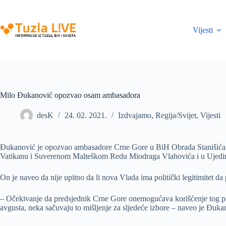
Skip
to
content
Vijesti
Milo Đukanović opozvao osam ambasadora
desK
24. 02. 2021.
Izdvajamo
,
Regija/Svijet
,
Vijesti
Đukanović je opozvao ambasadore Crne Gore u BiH Obrada Stanišića, u 
Vatikanu i Suverenom Malteškom Redu Miodraga Vlahovića i u Ujedi
On je naveo da nije upitno da li nova Vlada ima politički legitimitet da
– Očekivanje da predsjednik Crne Gore onemogućava korišćenje tog prava
avgusta, neka sačuvaju to mišljenje za sljedeće izbore – naveo je Đuka