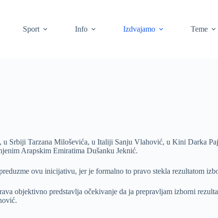
Sport
Info
Izdvajamo
Teme
Srbiji Tarzana Miloševića, u Italiji Sanju Vlahović, u Kini Darka Paj
njenim Arapskim Emiratima Dušanku Jeknić.
 preduzme ovu inicijativu, jer je formalno to pravo stekla rezultatom izb
 objektivno predstavlja očekivanje da ja prepravljam izborni rezultat.
nović.