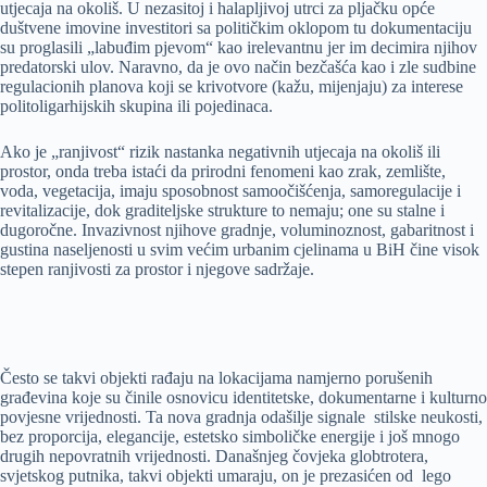
utjecaja na okoliš. U nezasitoj i halapljivoj utrci za pljačku opće
duštvene imovine investitori sa političkim oklopom tu dokumentaciju
su proglasili „labuđim pjevom“ kao irelevantnu jer im decimira njihov
predatorski ulov. Naravno, da je ovo način bezčašća kao i zle sudbine
regulacionih planova koji se krivotvore (kažu, mijenjaju) za interese
politoligarhijskih skupina ili pojedinaca.
Ako je „ranjivost“ rizik nastanka negativnih utjecaja na okoliš ili
prostor, onda treba istaći da prirodni fenomeni kao zrak, zemlište,
voda, vegetacija, imaju sposobnost samoočišćenja, samoregulacije i
revitalizacije, dok graditeljske strukture to nemaju; one su stalne i
dugoročne. Invazivnost njihove gradnje, voluminoznost, gabaritnost i
gustina naseljenosti u svim većim urbanim cjelinama u BiH čine visok
stepen ranjivosti za prostor i njegove sadržaje.
Često se takvi objekti rađaju na lokacijama namjerno porušenih
građevina koje su činile osnovicu identitetske, dokumentarne i kulturno
povjesne vrijednosti. Ta nova gradnja odašilje signale stilske neukosti,
bez proporcija, elegancije, estetsko simboličke energije i još mnogo
drugih nepovratnih vrijednosti. Današnjeg čovjeka globtrotera,
svjetskog putnika, takvi objekti umaraju, on je prezasićen od lego