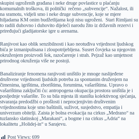
skupini ugroženih građana i neke druge povlastice u plaćanju
komumalnih troškova, ili politički rečeno „subvencije“. Nažalost, ili
na sramotu, vidjeli smo i neke druge subvencije, koje se mjere
hiljadama KM onim budžetlijama koji nisu ugroženi. Stari Rimljani su
to radili duhovno i duhovito dijeleći narodu žito iz državnih rezervi i
priređujući gladijatorske igre u arenama.
Ranjivost kao oblik senzibilnosti i kao neotuđiva vrijednost ljudskog
bića je izmanipulisana i zloupotrijebljena. Susret čovjeka sa njegovim
okruženjem proizvodi šok, razočarenje i strah. Pejzaž kao umjetnost
prirodnog okruženja više ne postoji.
Banaliziranje fenomena ranjivosti uništilo je mnoge naslijeđene
društvene vrijednosti ljudskih potreba za spontanim druženjem na
čimenima, igrištima, zborištima, forumima, vašarištima. Upravo o
vašarištima zaključiti ću: antropogena okupacija prostora uništila je i
posljednje vašarište. To su bila mjesta ili staništa kolektivnog sjećanja,
stvaranja predodžbi o prošlosti i neprocjenjivim društvenim
vrijednostima koje smo baštinili, suživot, susjedstvo, empatija i
univerzum obitelji. Zaista je bolna evokacija na cirkus „Medrano“ na
tuzlansko slatinskoj „Marakani“, a bogme i na cirkus „Adria“ na
lokalitetu „Holidej-in“ u Sarajevu.
Post Views:
699