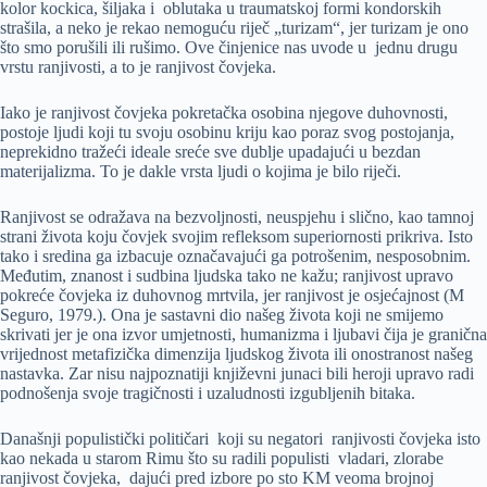
kolor kockica, šiljaka i oblutaka u traumatskoj formi kondorskih
strašila, a neko je rekao nemoguću riječ „turizam“, jer turizam je ono
što smo porušili ili rušimo. Ove činjenice nas uvode u jednu drugu
vrstu ranjivosti, a to je ranjivost čovjeka.
Iako je ranjivost čovjeka pokretačka osobina njegove duhovnosti,
postoje ljudi koji tu svoju osobinu kriju kao poraz svog postojanja,
neprekidno tražeći ideale sreće sve dublje upadajući u bezdan
materijalizma. To je dakle vrsta ljudi o kojima je bilo riječi.
Ranjivost se odražava na bezvoljnosti, neuspjehu i slično, kao tamnoj
strani života koju čovjek svojim refleksom superiornosti prikriva. Isto
tako i sredina ga izbacuje označavajući ga potrošenim, nesposobnim.
Međutim, znanost i sudbina ljudska tako ne kažu; ranjivost upravo
pokreće čovjeka iz duhovnog mrtvila, jer ranjivost je osjećajnost (M
Seguro, 1979.). Ona je sastavni dio našeg života koji ne smijemo
skrivati jer je ona izvor umjetnosti, humanizma i ljubavi čija je granična
vrijednost metafizička dimenzija ljudskog života ili onostranost našeg
nastavka. Zar nisu najpoznatiji književni junaci bili heroji upravo radi
podnošenja svoje tragičnosti i uzaludnosti izgubljenih bitaka.
Današnji populistički političari koji su negatori ranjivosti čovjeka isto
kao nekada u starom Rimu što su radili populisti vladari, zlorabe
ranjivost čovjeka, dajući pred izbore po sto KM veoma brojnoj