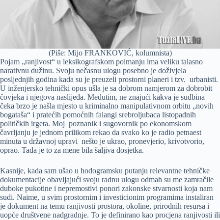
(Piše: Mijo FRANKOVIĆ, kolumnista)
Pojam „ranjivost“ u leksikografskom poimanju ima veliku talasno
narativnu dužinu. Svoju nečasnu ulogu posebno je doživjela
posljednjih godina kada su je preuzeli prostorni planeri i tzv. urbanisti.
U inženjersko tehnički opus ušla je sa dobrom namjerom za dobrobit
čovjeka i njegova naslijeđa. Međutim, ne znajući kakva je sudbina
čeka brzo je našla mjesto u kriminalno manipulativnom orbitu „novih
bogataša“ i pratećih pomoćnih falangi srebroljubaca listopadnih
političkih irgeta. Moj poznanik i sugovornik po ekonomskom
čavrljanju je jednom prilikom rekao da svako ko je radio petnaest
minuta u državnoj upravi nešto je ukrao, pronevjerio, krivotvorio,
oprao. Tada je to za mene bila šaljiva dosjetka.
Kasnije, kada sam ušao u hodogramsku putanju relevantne tehničke
dokumentacije obavljajući svoju radnu ulogu odmah su me zamračile
duboke pukotine i nepremostivi ponori zakonske stvarnosti koja nam
sudi. Naime, u svim prostornim i investicionim programima instaliran
je dokument na temu ranjivosti prostora, okoline, prirodnih resursa i
uopće društvene nadgradnje. To je definirano kao procjena ranjivosti ili