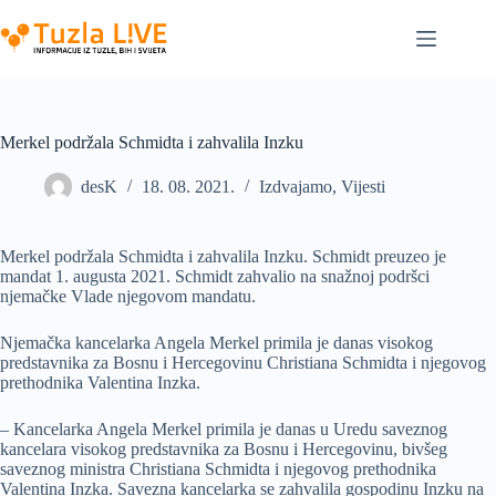
Skip
to
content
Merkel podržala Schmidta i zahvalila Inzku
desK
18. 08. 2021.
Izdvajamo
,
Vijesti
Merkel podržala Schmidta i zahvalila Inzku. Schmidt preuzeo je
mandat 1. augusta 2021. Schmidt zahvalio na snažnoj podršci
njemačke Vlade njegovom mandatu.
Njemačka kancelarka Angela Merkel primila je danas visokog
predstavnika za Bosnu i Hercegovinu Christiana Schmidta i njegovog
prethodnika Valentina Inzka.
– Kancelarka Angela Merkel primila je danas u Uredu saveznog
kancelara visokog predstavnika za Bosnu i Hercegovinu, bivšeg
saveznog ministra Christiana Schmidta i njegovog prethodnika
Valentina Inzka. Savezna kancelarka se zahvalila gospodinu Inzku na