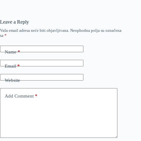
Leave a Reply
Vaša email adresa neće biti objavljivana.
Neophodna polja su označena
sa
*
Name
*
Email
*
Website
Add Comment
*