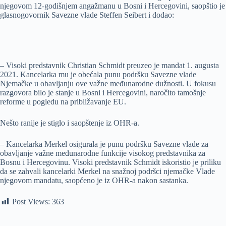
njegovom 12-godišnjem angažmanu u Bosni i Hercegovini, saopštio je
glasnogovornik Savezne vlade Steffen Seibert i dodao:
– Visoki predstavnik Christian Schmidt preuzeo je mandat 1. augusta
2021. Kancelarka mu je obećala punu podršku Savezne vlade
Njemačke u obavljanju ove važne međunarodne dužnosti. U fokusu
razgovora bilo je stanje u Bosni i Hercegovini, naročito tamošnje
reforme u pogledu na približavanje EU.
Nešto ranije je stiglo i saopštenje iz OHR-a.
– Kancelarka Merkel osigurala je punu podršku Savezne vlade za
obavljanje važne međunarodne funkcije visokog predstavnika za
Bosnu i Hercegovinu. Visoki predstavnik Schmidt iskoristio je priliku
da se zahvali kancelarki Merkel na snažnoj podršci njemačke Vlade
njegovom mandatu, saopćeno je iz OHR-a nakon sastanka.
Post Views:
363