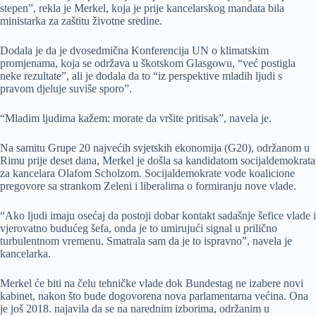
stepen”, rekla je Merkel, koja je prije kancelarskog mandata bila
ministarka za zaštitu životne sredine.
Dodala je da je dvosedmična Konferencija UN o klimatskim
promjenama, koja se održava u škotskom Glasgowu, “već postigla
neke rezultate”, ali je dodala da to “iz perspektive mladih ljudi s
pravom djeluje suviše sporo”.
“Mladim ljudima kažem: morate da vršite pritisak”, navela je.
Na samitu Grupe 20 najvećih svjetskih ekonomija (G20), održanom u
Rimu prije deset dana, Merkel je došla sa kandidatom socijaldemokrata
za kancelara Olafom Scholzom. Socijaldemokrate vode koalicione
pregovore sa strankom Zeleni i liberalima o formiranju nove vlade.
“Ako ljudi imaju osećaj da postoji dobar kontakt sadašnje šefice vlade i
vjerovatno budućeg šefa, onda je to umirujući signal u prilično
turbulentnom vremenu. Smatrala sam da je to ispravno”, navela je
kancelarka.
Merkel će biti na čelu tehničke vlade dok Bundestag ne izabere novi
kabinet, nakon što bude dogovorena nova parlamentarna većina. Ona
je još 2018. najavila da se na narednim izborima, održanim u