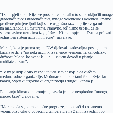
“Da, uspjeli smo! Nije sve prošlo idealno, ali u to su se uključili mnoge
gradonačelnice i gradonačelnici, mnoge volonterke i volonteri. Imamo
predivne primjere ljudi koji su se uspješno razvili, prije svega mislim
na maturantkinje i maturante. Naravno, još nismo uspjeli da se
suprotstavimo uzrocima izbjeglištva. Nismo uspjeli da Evropa prihvati
jedinstven sistem azila i migracije”, navela je.
Merkel, koja je prema ocjeni DW djelovala zadovoljna postignutim,
kazala je da je “na neki način kriza njenog vremena na kancelarskoj
dužnosti bilo to što sve više ljudi u svijetu dovodi u pitanje
multilateralizam”.
“To mi je uvijek bilo važno i uvijek sam nastojala da ojačam
međunarodne organizacije, Međunarodni monetarni fond, Svjetsku
banku, Svjetsku trgovinsku organizaciju i druge”, kazala je.
Po pitanju klimatskih promjena, navela je da je neophodno “mnogo,
mnogo brže” djelovanje.
“Moramo da slijedimo naučne prognoze, a to znači da ostanemo
veoma blizu cilju o povećanju temperature na Zemlji za jedan i po