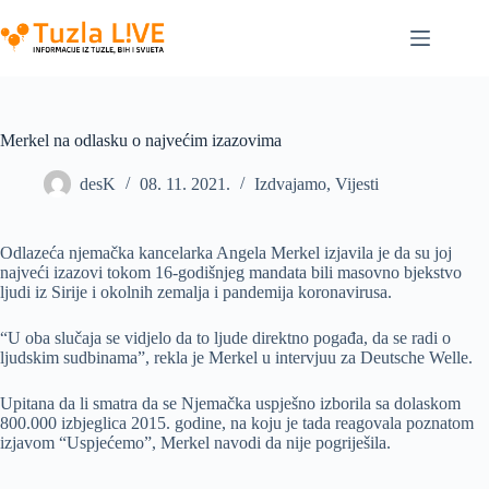
Skip
to
content
Merkel na odlasku o najvećim izazovima
desK
08. 11. 2021.
Izdvajamo
,
Vijesti
Odlazeća njemačka kancelarka Angela Merkel izjavila je da su joj
najveći izazovi tokom 16-godišnjeg mandata bili masovno bjekstvo
ljudi iz Sirije i okolnih zemalja i pandemija koronavirusa.
“U oba slučaja se vidjelo da to ljude direktno pogađa, da se radi o
ljudskim sudbinama”, rekla je Merkel u intervjuu za Deutsche Welle.
Upitana da li smatra da se Njemačka uspješno izborila sa dolaskom
800.000 izbjeglica 2015. godine, na koju je tada reagovala poznatom
izjavom “Uspjećemo”, Merkel navodi da nije pogriješila.