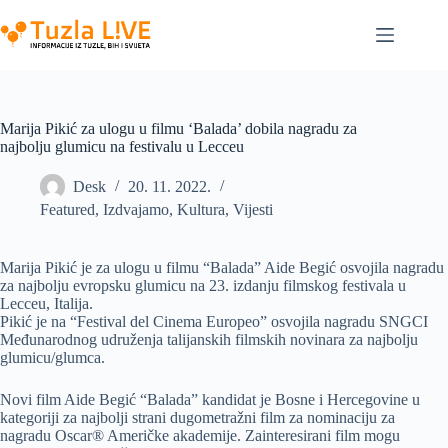
Skip
to
content
Marija Pikić za ulogu u filmu ‘Balada’ dobila nagradu za
najbolju glumicu na festivalu u Lecceu
Desk
20. 11. 2022.
Featured
,
Izdvajamo
,
Kultura
,
Vijesti
Marija Pikić je za ulogu u filmu “Balada” Aide Begić osvojila nagradu
za najbolju evropsku glumicu na 23. izdanju filmskog festivala u
Lecceu, Italija.
Pikić je na “Festival del Cinema Europeo” osvojila nagradu SNGCI
Međunarodnog udruženja talijanskih filmskih novinara za najbolju
glumicu/glumca.
Novi film Aide Begić “Balada” kandidat je Bosne i Hercegovine u
kategoriji za najbolji strani dugometražni film za nominaciju za
nagradu Oscar® Američke akademije. Zainteresirani film mogu