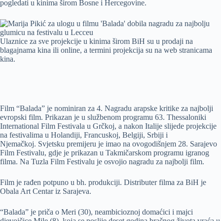
pogledati u kinima širom Bosne i Hercegovine.
Ulaznice za sve projekcije u kinima širom BiH su u prodaji na
blagajnama kina ili online, a termini projekcija su na web stranicama
kina.
Film “Balada” je nominiran za 4. Nagradu arapske kritike za najbolji
evropski film. Prikazan je u službenom programu 63. Thessaloniki
International Film Festivala u Grčkoj, a nakon Italije slijede projekcije
na festivalima u Holandiji, Francuskoj, Belgiji, Srbiji i
Njemačkoj. Svjetsku premijeru je imao na ovogodišnjem 28. Sarajevo
Film Festivalu, gdje je prikazan u Takmičarskom programu igranog
filma. Na Tuzla Film Festivalu je osvojio nagradu za najbolji film.
Film je rađen potpuno u bh. produkciji. Distributer filma za BiH je
Obala Art Centar iz Sarajeva.
“Balada” je priča o Meri (30), neambicioznoj domaćici i majci
djevojčice Mile (8), koja se poslije deset godina bračnog života vraća u