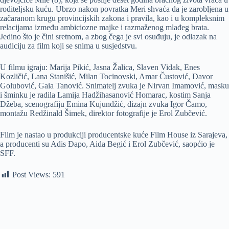
roditeljsku kuću. Ubrzo nakon povratka Meri shvaća da je zarobljena u
začaranom krugu provincijskih zakona i pravila, kao i u kompleksnim
relacijama između ambiciozne majke i razmaženog mlađeg brata.
Jedino što je čini sretnom, a zbog čega je svi osuđuju, je odlazak na
audiciju za film koji se snima u susjedstvu.
U filmu igraju: Marija Pikić, Jasna Žalica, Slaven Vidak, Enes
Kozličić, Lana Stanišić, Milan Tocinovski, Amar Čustović, Davor
Golubović, Gaia Tanović. Snimatelj zvuka je Nirvan Imamović, masku
i šminku je radila Lamija Hadžihasanović Homarac, kostim Sanja
Džeba, scenografiju Emina Kujundžić, dizajn zvuka Igor Čamo,
montažu Redžinald Šimek, direktor fotografije je Erol Zubčević.
Film je nastao u produkciji producentske kuće Film House iz Sarajeva,
a producenti su Adis Đapo, Aida Begić i Erol Zubčević, saopćio je
SFF.
Post Views:
591