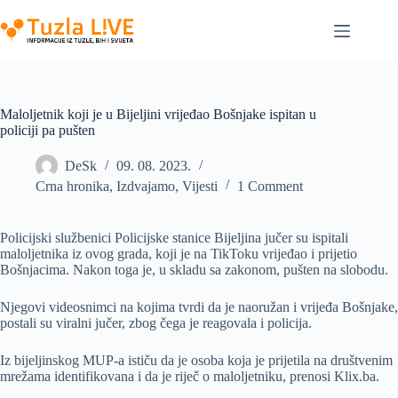
Skip
to
content
Maloljetnik koji je u Bijeljini vrijeđao Bošnjake ispitan u
policiji pa pušten
DeSk
09. 08. 2023.
Crna hronika
,
Izdvajamo
,
Vijesti
1 Comment
Policijski službenici Policijske stanice Bijeljina jučer su ispitali
maloljetnika iz ovog grada, koji je na TikToku vrijeđao i prijetio
Bošnjacima. Nakon toga je, u skladu sa zakonom, pušten na slobodu.
Njegovi videosnimci na kojima tvrdi da je naoružan i vrijeđa Bošnjake,
postali su viralni jučer, zbog čega je reagovala i policija.
Iz bijeljinskog MUP-a ističu da je osoba koja je prijetila na društvenim
mrežama identifikovana i da je riječ o maloljetniku, prenosi Klix.ba.