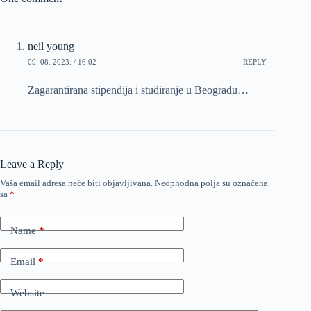
neil young
09. 08. 2023. / 16:02
REPLY
Zagarantirana stipendija i studiranje u Beogradu…
Leave a Reply
Vaša email adresa neće biti objavljivana.
Neophodna polja su označena
sa
*
Name
*
Email
*
Website