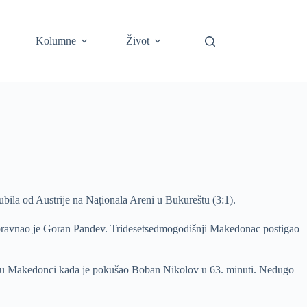
Kolumne
Život
bila od Austrije na Naționala Areni u Bukureštu (3:1).
1 poravnao je Goran Pandev. Tridesetsedmogodišnji Makedonac postigao
ali su Makedonci kada je pokušao Boban Nikolov u 63. minuti. Nedugo