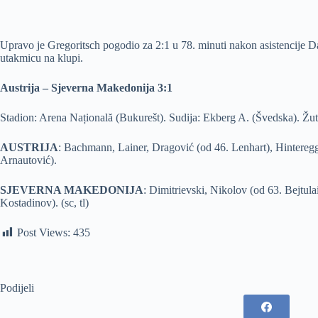
Upravo je Gregoritsch pogodio za 2:1 u 78. minuti nakon asistencije Da
utakmicu na klupi.
Austrija – Sjeverna Makedonija 3:1
Stadion: Arena Națională (Bukurešt). Sudija: Ekberg A. (Švedska). Žuti
AUSTRIJA
: Bachmann, Lainer, Dragović (od 46. Lenhart), Hinteregge
Arnautović).
SJEVERNA MAKEDONIJA
: Dimitrievski, Nikolov (od 63. Bejtul
Kostadinov). (sc, tl)
Post Views:
435
Podijeli