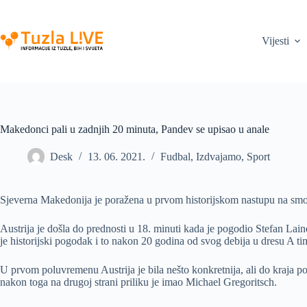
Skip
to
content
Vijesti
Makedonci pali u zadnjih 20 minuta, Pandev se upisao u anale
Desk
13. 06. 2021.
Fudbal
,
Izdvajamo
,
Sport
Sjeverna Makedonija je poražena u prvom historijskom nastupu na smotri
Austrija je došla do prednosti u 18. minuti kada je pogodio Stefan La
je historijski pogodak i to nakon 20 godina od svog debija u dresu A ti
U prvom poluvremenu Austrija je bila nešto konkretnija, ali do kraja
nakon toga na drugoj strani priliku je imao Michael Gregoritsch.