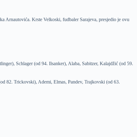
ka Arnautovića. Krste Velkoski, fudbaler Sarajeva, presjedio je ovu
ger), Schlager (od 94. Ilsanker), Alaba, Sabitzer, Kalajdžić (od 59.
i (od 82. Trickovski), Ademi, Elmas, Pandev, Trajkovski (od 63.