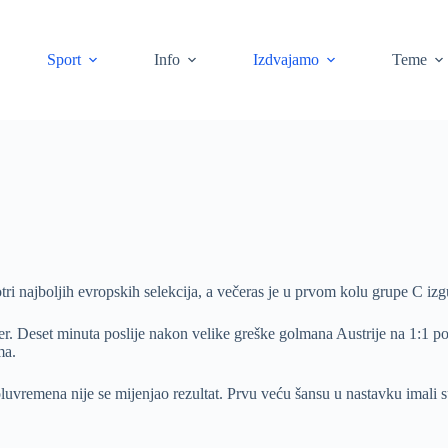
Sport
Info
Izdvajamo
Teme
 najboljih evropskih selekcija, a večeras je u prvom kolu grupe C izgu
iner. Deset minuta poslije nakon velike greške golmana Austrije na 1:
ma.
 poluvremena nije se mijenjao rezultat. Prvu veću šansu u nastavku im