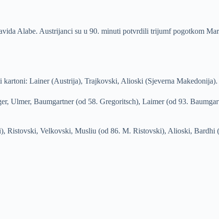
vida Alabe. Austrijanci su u 90. minuti potvrdili trijumf pogotkom Mar
 kartoni: Lainer (Austrija), Trajkovski, Alioski (Sjeverna Makedonija).
r, Ulmer, Baumgartner (od 58. Gregoritsch), Laimer (od 93. Baumgartlin
ai), Ristovski, Velkovski, Musliu (od 86. M. Ristovski), Alioski, Bardh