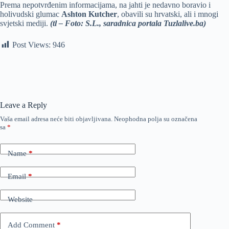
Prema nepotvrđenim informacijama, na jahti je nedavno boravio i
holivudski glumac
Ashton Kutcher
, obavili su hrvatski, ali i mnogi
svjetski mediji.
(tl – Foto: S.L., saradnica portala Tuzlalive.ba)
Post Views:
946
Leave a Reply
Vaša email adresa neće biti objavljivana.
Neophodna polja su označena
sa
*
Name
*
Email
*
Website
Add Comment
*