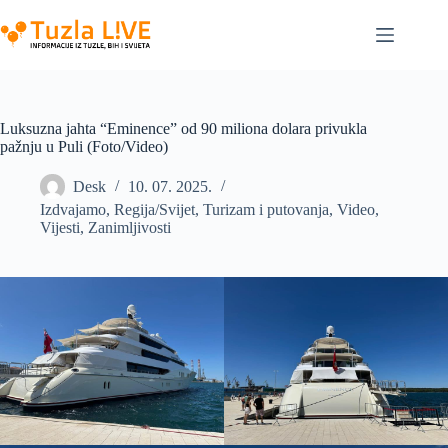
Skip
to
content
Luksuzna jahta “Eminence” od 90 miliona dolara privukla
pažnju u Puli (Foto/Video)
Desk
10. 07. 2025.
Izdvajamo
,
Regija/Svijet
,
Turizam i putovanja
,
Video
,
Vijesti
,
Zanimljivosti