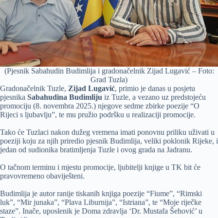
(Pjesnik Sabahudin Budimlija i gradonačelnik Zijad Lugavić – Foto:
Grad Tuzla)
Gradonačelnik Tuzle,
Zijad Lugavić
, primio je danas u posjetu
pjesnika
Sabahudina Budimliju
iz Tuzle, a vezano uz predstojeću
promociju (8. novembra 2025.) njegove sedme zbirke poezije “O
Rijeci s ljubavlju”, te mu pružio podršku u realizaciji promocije.
Tako će Tuzlaci nakon dužeg vremena imati ponovnu priliku uživati u
poeziji koju za njih priredio pjesnik Budimlija, veliki poklonik Rijeke, i
jedan od sudionika bratimljenja Tuzle i ovog grada na Jadranu.
O tačnom terminu i mjestu promocije, ljubitelji knjige u TK bit će
pravovremeno obaviješteni.
Budimlija je autor ranije tiskanih knjiga poezije “Fiume”, “Rimski
luk”, “Mir junaka”, “Plava Liburnija”, “Istriana”, te “Moje riječke
staze”. Inače, uposlenik je Doma zdravlja ‘Dr. Mustafa Šehović’ u