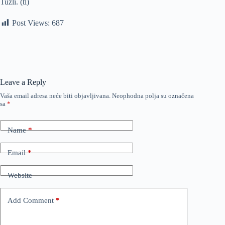
Tuzli. (tl)
Post Views:
687
Leave a Reply
Vaša email adresa neće biti objavljivana.
Neophodna polja su označena
sa
*
Name
*
Email
*
Website
Add Comment
*