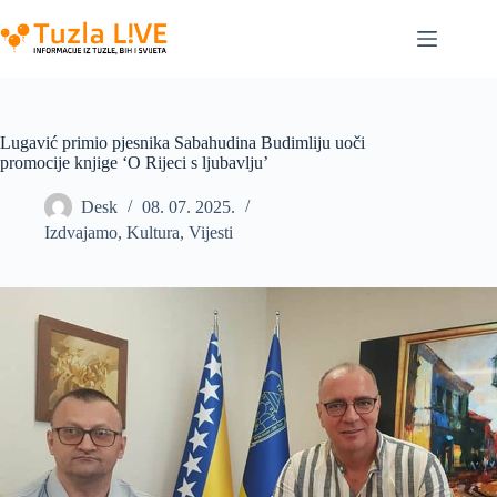
Skip
to
content
Lugavić primio pjesnika Sabahudina Budimliju uoči
promocije knjige ‘O Rijeci s ljubavlju’
Desk
08. 07. 2025.
Izdvajamo
,
Kultura
,
Vijesti