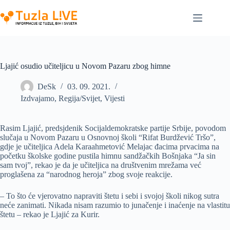
Skip
to
content
Ljajić osudio učiteljicu u Novom Pazaru zbog himne
DeSk
03. 09. 2021.
Izdvajamo
,
Regija/Svijet
,
Vijesti
Rasim Ljajić, predsjdenik Socijaldemokratske partije Srbije, povodom
slučaja u Novom Pazaru u Osnovnoj školi “Rifat Burdžević Tršo”,
gdje je učiteljica Adela Karaahmetović Melajac đacima prvacima na
početku školske godine pustila himnu sandžačkih Bošnjaka “Ja sin
sam tvoj”, rekao je da je učiteljica na društvenim mrežama već
proglašena za “narodnog heroja” zbog svoje reakcije.
– To što će vjerovatno napraviti štetu i sebi i svojoj školi nikog sutra
neće zanimati. Nikada nisam razumio to junačenje i inaćenje na vlastitu
štetu – rekao je Ljajić za Kurir.