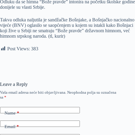
Odluku da se himna “Bože pravde” intonira na početku školske godine
donijele su vlasti Srbije.
Takva odluka naljutila je sandžačke Bošnjake, a Bošnjačko nacionalno
vijeće (BNV) oglasilo se saopćenjem u kojem su istakli kako Bošnjaci
koji žive u Srbiji ne smatraju “Bože pravde” državnom himnom, već
himnom srpskog naroda. (tl, kurir)
Post Views:
383
Leave a Reply
Vaša email adresa neće biti objavljivana.
Neophodna polja su označena
sa
*
Name
*
Email
*