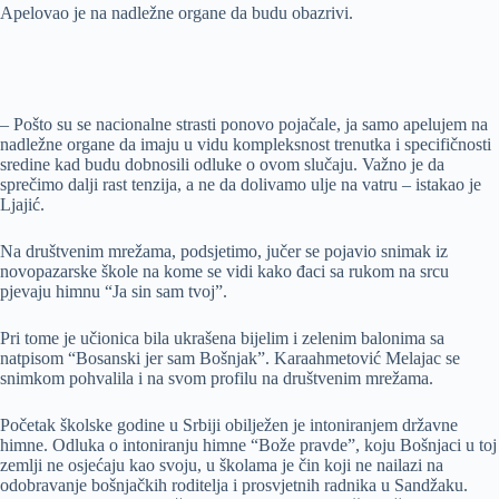
Apelovao je na nadležne organe da budu obazrivi.
– Pošto su se nacionalne strasti ponovo pojačale, ja samo apelujem na
nadležne organe da imaju u vidu kompleksnost trenutka i specifičnosti
sredine kad budu dobnosili odluke o ovom slučaju. Važno je da
sprečimo dalji rast tenzija, a ne da dolivamo ulje na vatru – istakao je
Ljajić.
Na društvenim mrežama, podsjetimo, jučer se pojavio snimak iz
novopazarske škole na kome se vidi kako đaci sa rukom na srcu
pjevaju himnu “Ja sin sam tvoj”.
Pri tome je učionica bila ukrašena bijelim i zelenim balonima sa
natpisom “Bosanski jer sam Bošnjak”. Karaahmetović Melajac se
snimkom pohvalila i na svom profilu na društvenim mrežama.
Početak školske godine u Srbiji obilježen je intoniranjem državne
himne. Odluka o intoniranju himne “Bože pravde”, koju Bošnjaci u toj
zemlji ne osjećaju kao svoju, u školama je čin koji ne nailazi na
odobravanje bošnjačkih roditelja i prosvjetnih radnika u Sandžaku.