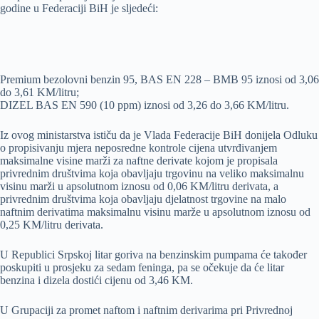
godine u Federaciji BiH je sljedeći:
Premium bezolovni benzin 95, BAS EN 228 – BMB 95 iznosi od 3,06
do 3,61 KM/litru;
DIZEL BAS EN 590 (10 ppm) iznosi od 3,26 do 3,66 KM/litru.
Iz ovog ministarstva ističu da je Vlada Federacije BiH donijela Odluku
o propisivanju mjera neposredne kontrole cijena utvrđivanjem
maksimalne visine marži za naftne derivate kojom je propisala
privrednim društvima koja obavljaju trgovinu na veliko maksimalnu
visinu marži u apsolutnom iznosu od 0,06 KM/litru derivata, a
privrednim društvima koja obavljaju djelatnost trgovine na malo
naftnim derivatima maksimalnu visinu marže u apsolutnom iznosu od
0,25 KM/litru derivata.
U Republici Srpskoj litar goriva na benzinskim pumpama će također
poskupiti u prosjeku za sedam feninga, pa se očekuje da će litar
benzina i dizela dostići cijenu od 3,46 KM.
U Grupaciji za promet naftom i naftnim derivarima pri Privrednoj