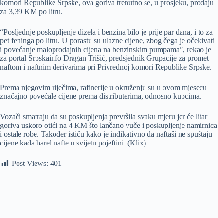
komori Republike Srpske, ova goriva trenutno se, u prosjeku, prodaju
za 3,39 KM po litru.
“Posljednje poskupljenje dizela i benzina bilo je prije par dana, i to za
pet feninga po litru. U porastu su ulazne cijene, zbog čega je očekivati
i povećanje maloprodajnih cijena na benzinskim pumpama”, rekao je
za portal Srpskainfo Dragan Trišić, predsjednik Grupacije za promet
naftom i naftnim derivarima pri Privrednoj komori Republike Srpske.
Prema njegovim riječima, rafinerije u okruženju su u ovom mjesecu
značajno povećale cijene prema distributerima, odnosno kupcima.
Vozači smatraju da su poskupljenja prevršila svaku mjeru jer će litar
goriva uskoro otići na 4 KM što lančano vuče i poskupljenje namirnica
i ostale robe. Također ističu kako je indikativno da naftaši ne spuštaju
cijene kada barel nafte u svijetu pojeftini. (Klix)
Post Views:
401