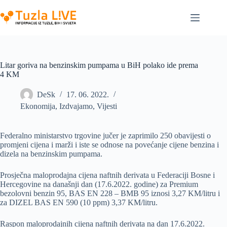
Skip
to
content
Litar goriva na benzinskim pumpama u BiH polako ide prema
4 KM
DeSk
17. 06. 2022.
Ekonomija
,
Izdvajamo
,
Vijesti
Federalno ministarstvo trgovine jučer je zaprimilo 250 obavijesti o
promjeni cijena i marži i iste se odnose na povećanje cijene benzina i
dizela na benzinskim pumpama.
Prosječna maloprodajna cijena naftnih derivata u Federaciji Bosne i
Hercegovine na današnji dan (17.6.2022. godine) za Premium
bezolovni benzin 95, BAS EN 228 – BMB 95 iznosi 3,27 KM/litru i
za DIZEL BAS EN 590 (10 ppm) 3,37 KM/litru.
Raspon maloprodajnih cijena naftnih derivata na dan 17.6.2022.