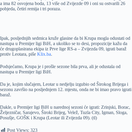
a ima 82 osvojena boda, 13 više od Zvijezde 09 i oni su ostvarili 26
pobjeda, četiri remija i tri poraza.
Ipak, posljednjih sedmica kruže glasine da bi Krupa mogla odustati od
nastupa u Premijer ligi BiH, a ukoliko se to desi, propozicije kažu da
će drugoplasirana ekipa iz Prve lige RS-a – Zvijezda 09, igrati baraž
protiv Leotara, piše
Klix.ba
.
Podsjećamo, Krupa je i prošle sezone bila prva, ali je odustala od
nastupa u Premijer ligi BiH.
Da je, kojim slučajem, Leotar u nedjelju izgubio od Širokog Brijega i
sezonu završio na posljednjem 12. mjestu, onda ne bi imao pravo igrati
baraž.
Dakle, u Premijer ligi BiH u narednoj sezoni će igrati: Zrinjski, Borac,
Željezničar, Sarajevo, Široki Brijeg, Velež, Tuzla City, Igman, Sloga,
Posušje, GOŠK i Krupa (Leotar ili Zvijezda 09). (tl)
Post Views:
323