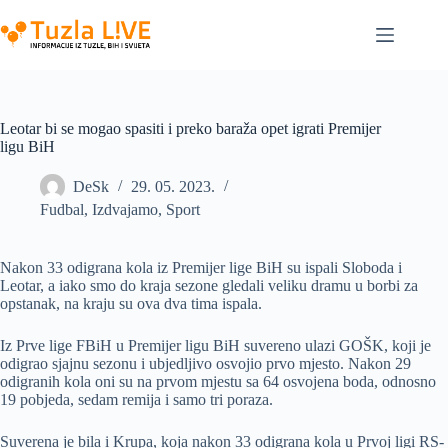
Skip
to
content
Leotar bi se mogao spasiti i preko baraža opet igrati Premijer
ligu BiH
DeSk
29. 05. 2023.
Fudbal
,
Izdvajamo
,
Sport
Nakon 33 odigrana kola iz Premijer lige BiH su ispali Sloboda i
Leotar, a iako smo do kraja sezone gledali veliku dramu u borbi za
opstanak, na kraju su ova dva tima ispala.
Iz Prve lige FBiH u Premijer ligu BiH suvereno ulazi GOŠK, koji je
odigrao sjajnu sezonu i ubjedljivo osvojio prvo mjesto. Nakon 29
odigranih kola oni su na prvom mjestu sa 64 osvojena boda, odnosno
19 pobjeda, sedam remija i samo tri poraza.
Suverena je bila i Krupa, koja nakon 33 odigrana kola u Prvoj ligi RS-