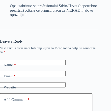
Opa, zabrinuo se profesionalni Srbin-Hrvat (nepotrebno
precrtati) odkale ce primati placu za NERAD i jalovu
opoziciju !
Leave a Reply
Vaša email adresa neće biti objavljivana.
Neophodna polja su označena
sa
*
Name
*
Email
*
Website
Add Comment
*