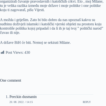
organizirali čuvanje pravoslavnih i katoličkih crkvi. Eto , moj Milane,
tu je velika razlika između moje države i moje politike i one politike
koju ti zagovaraš, pišu Vijesti.
A možda i griješim. Zato bi bilo dobro da nas upoznaš kakvu su
sudbinu doživjeli islamski i katolički vjerski objekti na prostoru koju
kontroliše politika kojoj pripadaš i da li ih je taj tvoj ” politički narod”
čuvao ili nije.
A države BiH će biti. Nemoj se sekirati Milane.
Post Views:
430
One comment
Peeckin dusmanin
20. 08. 2022. / 14:15
REPLY