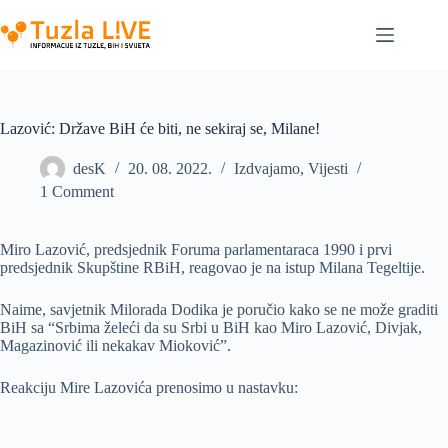
Skip
to
content
Lazović: Države BiH će biti, ne sekiraj se, Milane!
desK
20. 08. 2022.
Izdvajamo
,
Vijesti
1 Comment
Miro Lazović, predsjednik Foruma parlamentaraca 1990 i prvi
predsjednik Skupštine RBiH, reagovao je na istup Milana Tegeltije.
Naime, savjetnik Milorada Dodika je poručio kako se ne može graditi
BiH sa “Srbima želeći da su Srbi u BiH kao Miro Lazović, Divjak,
Magazinović ili nekakav Mioković”.
Reakciju Mire Lazovića prenosimo u nastavku: