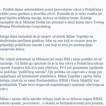
– Prođoh danas automobilom pored pravoslavne crkve u Pofalićima i
vidim puno građana u dvorištu crkve. Pomislih da je neka svadba jer
pod bijelim tendama mnogo stolova sa obiljem hrane. Kasnije
saznadoh da je Milorad Dodik bio prisutan u ulozi kuma slave Svetog
Hrama Preobraženja Gospodskog.
Istoga dana saznadoh da je njegov savjetnik Milan Tegeltija na
društvenim mrežama gradirao Srbe na one koji to stvarno jesu jer
pripadaju političkom narodu i one koji to nisu jer predstavljaju
sarajevski dekor.
Ne vrijedi polemisati sa Milanom jer moju BiH i moju politiku on ne
razumije. Ali želim ga upoznati da je ta ista crkva u Pofalićima tokom
opsade Sarajeva bila dva puta oštećena. Prvi put granatama ispaljenih
sa položaja “političkog naroda” čiju politiku on zagovara a drugi put
opljačkana od kriminalnih pojedinaca. Milan Tegeltija i njemu slični
trebaju znati da su ratno Predsjedništvo RBiH i Haris Silajdžić kao
predsjednik Vlade brzo reagovali organizirajući saniranje oštećenja na
crkvi.
Milan i njemu slični također trebaju znati da su državni organi RBiH,
tokom opsade, povremeno , u skladu sa bezbjedonosnim procjenama,