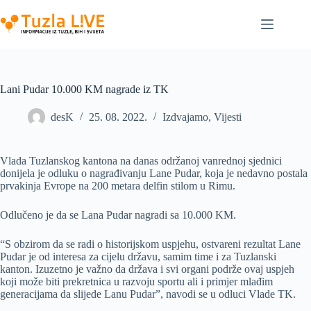
Skip
to
content
Lani Pudar 10.000 KM nagrade iz TK
desK
25. 08. 2022.
Izdvajamo
,
Vijesti
Vlada Tuzlanskog kantona na danas održanoj vanrednoj sjednici
donijela je odluku o nagrađivanju Lane Pudar, koja je nedavno postala
prvakinja Evrope na 200 metara delfin stilom u Rimu.
Odlučeno je da se Lana Pudar nagradi sa 10.000 KM.
“S obzirom da se radi o historijskom uspjehu, ostvareni rezultat Lane
Pudar je od interesa za cijelu državu, samim time i za Tuzlanski
kanton. Izuzetno je važno da država i svi organi podrže ovaj uspjeh
koji može biti prekretnica u razvoju sportu ali i primjer mlađim
generacijama da slijede Lanu Pudar”, navodi se u odluci Vlade TK.