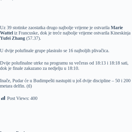
Uz 39 stotinke zaostatka drugo najbolje vrijeme je ostvarila
Marie
Wattel
iz Francuske, dok je treće najbolje vrijeme ostvarila Kineskinja
Yufei Zhang
(57.37).
U dvije polufinale grupe plasiralo se 16 najboljih plivačica.
Dvije polufinalne utrke na programu su večeras od 18:13 i 18:18 sati,
dok je finale zakazano za nedjelju u 18:10.
Inače, Pudar će u Budimpešti nastupiti u još dvije discipline – 50 i 200
metara delfin. (tl)
Post Views:
400