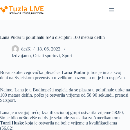
Skip
to
content
Lana Pudar u polufinalu SP u disciplini 100 metara delfin
desK
18. 06. 2022.
Izdvajamo
,
Ostali sportovi
,
Sport
Bosanskohercegovačka plivačica
Lana Pudar
jutros je imala svoj
debi na Svjetskom prvenstvu u velikom bazenu, a on je bio uspješan.
Naime, Lana je u Budimpešti uspjela da se plasira u polufinale utrke na
100 metara delfin, pošto je ostvarila vrijeme od 58.90 sekundi, prenosi
SCsport.
Lana je u svojoj trećoj kvalifikacionoj grupi ostvarila vrijeme 58.90,
što je bilo nešto više od dvije sekunde zaostatka za Amerikankom
Torri Huske
koja je ostvarila najbolje vrijeme u kvalifikacijama
(56.82).