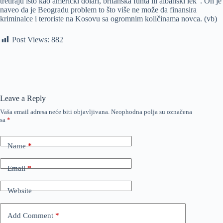
tretiraju isto kao američki dolari, britanska funta ili albanski lek”. On je
naveo da je Beogradu problem to što više ne može da finansira
kriminalce i teroriste na Kosovu sa ogromnim količinama novca. (vb)
Post Views:
882
Leave a Reply
Vaša email adresa neće biti objavljivana.
Neophodna polja su označena
sa
*
Name
*
Email
*
Website
Add Comment
*