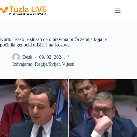
Skip
to
content
Kurti: Teško je slušati da o pravima priča zemlja koja je
počinila genocid u BiH i na Kosovu
Desk
09. 02. 2024.
Izdvajamo
,
Regija/Svijet
,
Vijesti