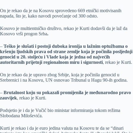
On je rekao da je na Kosovu sprovedeno 669 etnički motivisanih
napada, što je, kako navodi povećanje od 300 odsto.
Kosovo je multientničko društvo, rekao je Kurti dodavši da je laž da
Kosovo vrši progon Srba
.
–
Teško je slušati i postoji duboka ironija u lažnim optužbama o
kršenju ljudskih prava od strane zemlje koja je počinila posljednji
genocid u 20. stoljeću i Vlade koja je jedna od najvećih
autoritarnih prijetnji regionalnom miru i sigurnosti
, rekao je Kurti.
On je rekao da je upravo zbog Srbije, koja je počinila genocid u
Srebrenici i na Kosovu, UN osnovao Tribunal u Hagu 90-ih godina.
–
Brutalnost koju su pokazali promijenila je međunarodno pravo
zauvijek
, rekao je Kurti.
Podsjetio je i da je Vučić bio ministar informiranja tokom režima
Slobodana Miloševića.
Kurti je rekao i da je euro jedina valuta na Kosovu te da se “dinari