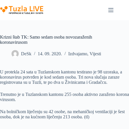
Skip
to
content
Krizni štab TK: Samo sedam osoba novozaraženih
koronavirusom
DeSk
14. 09. 2020.
Izdvajamo
,
Vijesti
U protekla 24 sata u Tuzlanskom kantonu testirano je 98 uzoraka, a
koronavirus potvrđen je kod sedam osoba. Tri nova slučaja zaraze
registrovana su u Tuzli, te po dva u Živinicama i Gradačcu.
Trenutno je u Tuzlanskom kantonu 255 osoba aktivno zaraženo korona
virusom.
Na bolničkom liječenju su 42 osobe, na mehaničkoj ventilaciji je šest
osoba, dok je na kućnom liječenju 213 osoba. (tl)