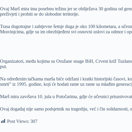
Ovaj Marš mira ima posebnu težinu jer se obilježava 30 godina od genoc
preživjeti i probiti se do slobodne teritorije.
Trasa dugotrajne i zahtjevne šetnje duga je oko 100 kilometara, a učesn
Mravinjcima, gdje su im obezbijeđeni svi osnovni uslovi za odmor i op
Organizatori, među kojima su Oružane snage BiH, Crveni križ Tuzlanskog
put.
Na određenim tačkama marša biće održani i kratki historijski časovi, koj
smrti” iz 1995. godine, koji će hodati rame uz rame sa mlađim generac
Marš mira završava 10. jula u Potočarima, gdje će učesnici prisustvov
Ovaj događaj nije samo podsjetnik na tragediju, već i čin solidarnosti, 
Post Views:
307