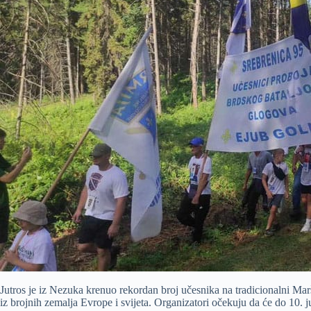
Jutros je iz Nezuka krenuo rekordan broj učesnika na tradicionalni Mar
iz brojnih zemalja Evrope i svijeta. Organizatori očekuju da će do 10. ju