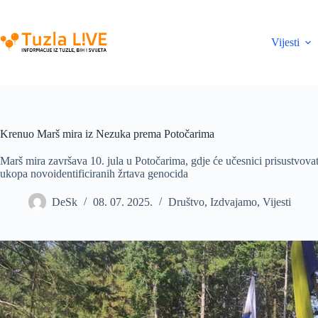
Skip
to
content
Vijesti
Krenuo Marš mira iz Nezuka prema Potočarima
Marš mira završava 10. jula u Potočarima, gdje će učesnici prisustvov
ukopa novoidentificiranih žrtava genocida
DeSk
08. 07. 2025.
Društvo
,
Izdvajamo
,
Vijesti