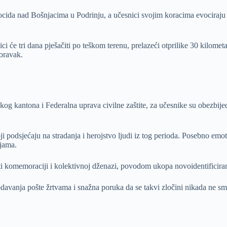
ida nad Bošnjacima u Podrinju, a učesnici svojim koracima evociraju te
ici će tri dana pješačiti po teškom terenu, prelazeći otprilike 30 kilom
oravak.
 kantona i Federalna uprava civilne zaštite, za učesnike su obezbijedi
i podsjećaju na stradanja i herojstvo ljudi iz tog perioda. Posebno emot
ijama.
ati komemoraciji i kolektivnoj dženazi, povodom ukopa novoidentificira
odavanja pošte žrtvama i snažna poruka da se takvi zločini nikada ne smij