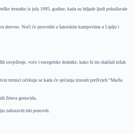
ške trenutke iz jula 1995. godine, kada su hiljade ljudi pokušavale
etara dnevno. Noći će provoditi u šatorskim kampovima u Liplju i
li osvježenje, voće i energetske dodatke, kako bi im olakšali težak
ivni trenuci očekuju se kada će sjećanja iznositi preživjeli “Marša
nih žrtava genocida.
u zaboraviti niti ponoviti.