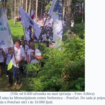
(Više od 6.600 učesnika na stazi sjećanja – Foto: Arhiva)
š mira ka Memorijalnom centru Srebrenica – Potočari. Do sada je prijavl
la u Potočare stići i do 10.000 ljudi.