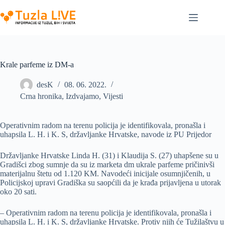
Skip
to
content
Krale parfeme iz DM-a
desK
08. 06. 2022.
Crna hronika
,
Izdvajamo
,
Vijesti
Operativnim radom na terenu policija je identifikovala, pronašla i
uhapsila L. H. i K. S, državljanke Hrvatske, navode iz PU Prijedor
Državljanke Hrvatske Linda H. (31) i Klaudija S. (27) uhapšene su u
Gradišci zbog sumnje da su iz marketa dm ukrale parfeme pričinivši
materijalnu štetu od 1.120 KM. Navodeći inicijale osumnjičenih, u
Policijskoj upravi Gradiška su saopćili da je krađa prijavljena u utorak
oko 20 sati.
– Operativnim radom na terenu policija je identifikovala, pronašla i
uhapsila L. H. i K. S, državljanke Hrvatske. Protiv njih će Tužilaštvu u