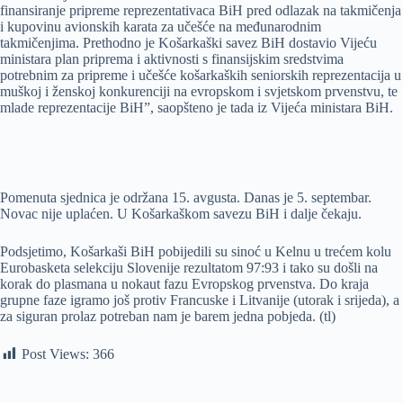
finansiranje pripreme reprezentativaca BiH pred odlazak na takmičenja
i kupovinu avionskih karata za učešće na međunarodnim
takmičenjima. Prethodno je Košarkaški savez BiH dostavio Vijeću
ministara plan priprema i aktivnosti s finansijskim sredstvima
potrebnim za pripreme i učešće košarkaških seniorskih reprezentacija u
muškoj i ženskoj konkurenciji na evropskom i svjetskom prvenstvu, te
mlade reprezentacije BiH”, saopšteno je tada iz Vijeća ministara BiH.
Pomenuta sjednica je održana 15. avgusta. Danas je 5. septembar.
Novac nije uplaćen. U Košarkaškom savezu BiH i dalje čekaju.
Podsjetimo, Košarkaši BiH pobijedili su sinoć u Kelnu u trećem kolu
Eurobasketa selekciju Slovenije rezultatom 97:93 i tako su došli na
korak do plasmana u nokaut fazu Evropskog prvenstva. Do kraja
grupne faze igramo još protiv Francuske i Litvanije (utorak i srijeda), a
za siguran prolaz potreban nam je barem jedna pobjeda. (tl)
Post Views:
366