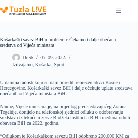
Skip
to
content
Košarkaški savez BiH u problemu: Čekamo i dalje obećana
sredstva od Vijeća ministara
DeSk
05. 09. 2022.
Izdvajamo
,
Košarka
,
Sport
U danima radosti koju su nam priredili reprezentativci Bosne i
Hercegovine, Košarkaški savez BiH i dalje očekuje uplatu sredstava
obećanih od Vijeća ministara BiH.
Naime, Vijeće ministara je, na prijedlog predsjedavajućeg Zorana
Tegeltije, donijelo na telefonskoj sjednici odluku o odobravanju
sredstava iz tekuće rezerve Budžeta institucija BiH i međunarodnih
obaveza BiH za 2022. godinu.
“Odlukom je Košarkaškom savezu BiH odobreno 200.000 KM za