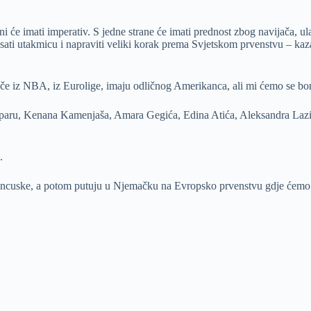
će imati imperativ. S jedne strane će imati prednost zbog navijača, ula
lisati utakmicu i napraviti veliki korak prema Svjetskom prvenstvu – kaza
rače iz NBA, iz Eurolige, imaju odličnog Amerikanca, ali mi ćemo se bor
Čamparu, Kenana Kamenjaša, Amara Gegića, Edina Atića, Aleksandra Laz
.
Francuske, a potom putuju u Njemačku na Evropsko prvenstvu gdje ćem