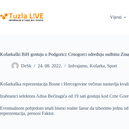
Skip
to
content
Vijesti
Košarkaški BiH gostuju u Podgorici: Crnogorci određuju sudbinu Zma
DeSk
24. 08. 2022.
Izdvajamo
,
Košarka
,
Sport
Košarkaška reprezentacija Bosne i Hercegovine večeras nastavlja kvalif
Izabranici selektora Adisa Bećiragića od 19 sati gostuju kod Crne Gor
Eventualnom pobjedom imali bismo realne šanse da izborimo jednu od tri
reprezentacija, prenosi Faktor.