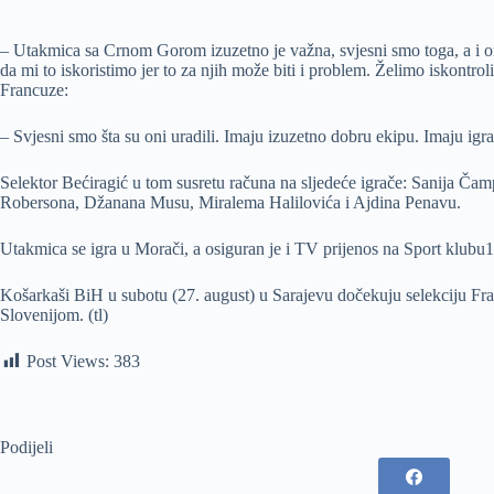
– Utakmica sa Crnom Gorom izuzetno je važna, svjesni smo toga, a i oni 
da mi to iskoristimo jer to za njih može biti i problem. Želimo iskontro
Francuze:
– Svjesni smo šta su oni uradili. Imaju izuzetno dobru ekipu. Imaju ig
Selektor Bećiragić u tom susretu računa na sljedeće igrače: Sanija 
Robersona, Džanana Musu, Miralema Halilovića i Ajdina Penavu.
Utakmica se igra u Morači, a osiguran je i TV prijenos na Sport klubu1
Košarkaši BiH u subotu (27. august) u Sarajevu dočekuju selekciju 
Slovenijom. (tl)
Post Views:
383
Podijeli