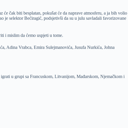
z će čak biti besplatan, pokušat će da naprave atmosferu, a ja bih volio
o je selektor Bećiragić, podsjetivši da su u julu savladali favorizovane
iti i mislim da ćemo uspjeti u tome.
ića, Adina Vrabca, Emira Sulejmanovića, Jusufa Nurkića, Johna
o igrati u grupi sa Francuskom, Litvanijom, Mađarskom, Njemačkom i