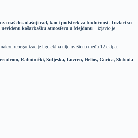
a za naš dosadašnji rad, kao i podstrek za budućnost. Tuzlaci su
adu i neviđenu košarkašku atmosferu u Mejdanu
– izjavio je
i nakon reorganizacije lige ekipa nije uvrštena među 12 ekipa.
odrom, Rabotnički, Sutjeska, Lovćen, Helios, Gorica, Sloboda