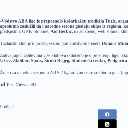
-Vodstvo ABA lige je prepoznalo košarkašku tradicija Tuzle, organ
apsolutno zaslužili da i naredne sezone gledaju ekipe iz regiona,
predsjednik OKK Slobode,
Aid Berbić,
na službenoj web stranici klu
Tuzlanski klub je u prošloj sezoni pod vodstvom trenera
Damira Mula
Zahvaljujući zahtevima više klubova odlučeno je o proširenju lige, tako
Užice, Zlatibor, Spars, Široki Brijeg, Studentski centar, Podgoric
Žrijeb za narednu sezonu u ABA 2 ligi održan će se sredinom jula. (mp, 
Post Views:
683
Podijeli