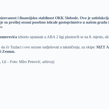
izovanost i finansijsku stabilnost OKK Slobode. Ovo je satisfakcij
 koje su prošloj sezoni posebno isticale gostoprimstvo u našem gr
ba.
omerovića
izborio opstanak u ABA 2 ligi plasiravši se na 8. mjesto, al
 da će Tuzlaci i ove sezone sudjelovati u takmičenju, uz ekipe:
MZT Aer
a i Zemun.
f,tl – Foto: MIro Petrović, arhiva))