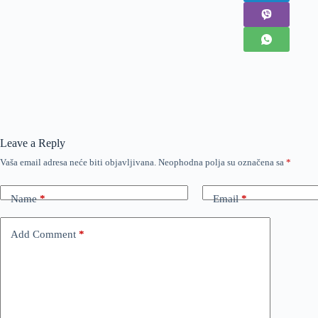
Leave a Reply
Vaša email adresa neće biti objavljivana.
Neophodna polja su označena sa
*
Name
*
Email
*
Add Comment
*