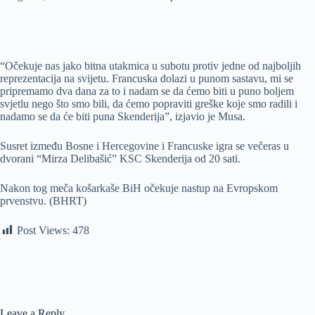
“Očekuje nas jako bitna utakmica u subotu protiv jedne od najboljih
reprezentacija na svijetu. Francuska dolazi u punom sastavu, mi se
pripremamo dva dana za to i nadam se da ćemo biti u puno boljem
svjetlu nego što smo bili, da ćemo popraviti greške koje smo radili i
nadamo se da će biti puna Skenderija”, izjavio je Musa.
Susret između Bosne i Hercegovine i Francuske igra se večeras u
dvorani “Mirza Delibašić” KSC Skenderija od 20 sati.
Nakon tog meča košarkaše BiH očekuje nastup na Evropskom
prvenstvu. (BHRT)
Post Views:
478
Leave a Reply