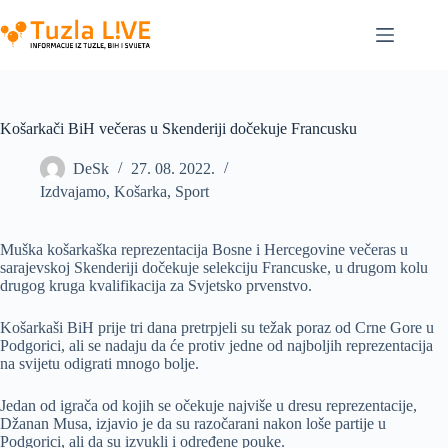
Skip
to
content
Košarkači BiH večeras u Skenderiji dočekuje Francusku
DeSk
27. 08. 2022.
Izdvajamo
,
Košarka
,
Sport
Muška košarkaška reprezentacija Bosne i Hercegovine večeras u
sarajevskoj Skenderiji dočekuje selekciju Francuske, u drugom kolu
drugog kruga kvalifikacija za Svjetsko prvenstvo.
Košarkaši BiH prije tri dana pretrpjeli su težak poraz od Crne Gore u
Podgorici, ali se nadaju da će protiv jedne od najboljih reprezentacija
na svijetu odigrati mnogo bolje.
Jedan od igrača od kojih se očekuje najviše u dresu reprezentacije,
Džanan Musa, izjavio je da su razočarani nakon loše partije u
Podgorici, ali da su izvukli i određene pouke.