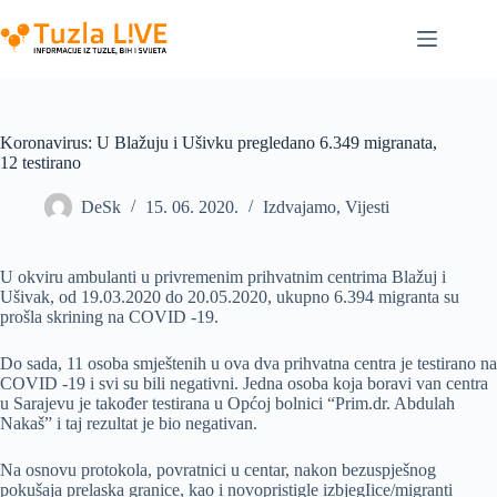
Skip
to
content
Koronavirus: U Blažuju i Ušivku pregledano 6.349 migranata,
12 testirano
DeSk
15. 06. 2020.
Izdvajamo
,
Vijesti
U okviru ambulanti u privremenim prihvatnim centrima Blažuj i
Ušivak, od 19.03.2020 do 20.05.2020, ukupno 6.394 migranta su
prošla skrining na COVID -19.
Do sada, 11 osoba smještenih u ova dva prihvatna centra je testirano na
COVID -19 i svi su bili negativni. Jedna osoba koja boravi van centra
u Sarajevu je također testirana u Općoj bolnici “Prim.dr. Abdulah
Nakaš” i taj rezultat je bio negativan.
Na osnovu protokola, povratnici u centar, nakon bezuspješnog
pokušaja prelaska granice, kao i novopristigle izbjegIice/migranti