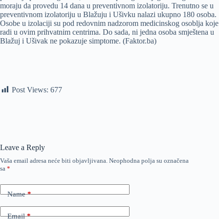
moraju da provedu 14 dana u preventivnom izolatoriju. Trenutno se u
preventivnom izolatoriju u Blažuju i Ušivku nalazi ukupno 180 osoba.
Osobe u izolaciji su pod redovnim nadzorom medicinskog osoblja koje
radi u ovim prihvatnim centrima. Do sada, ni jedna osoba smještena u
Blažuj i Ušivak ne pokazuje simptome. (Faktor.ba)
Post Views:
677
Leave a Reply
Vaša email adresa neće biti objavljivana.
Neophodna polja su označena
sa
*
Name
*
Email
*