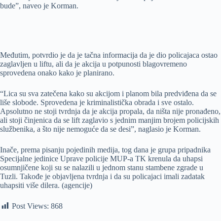
bude”, naveo je Korman.
Međutim, potvrdio je da je tačna informacija da je dio policajaca ostao
zaglavljen u liftu, ali da je akcija u potpunosti blagovremeno
sprovedena onako kako je planirano.
“Lica su sva zatečena kako su akcijom i planom bila predviđena da se
liše slobode. Sprovedena je kriminalistička obrada i sve ostalo.
Apsolutno ne stoji tvrdnja da je akcija propala, da ništa nije pronađeno,
ali stoji činjenica da se lift zaglavio s jednim manjim brojem policijskih
službenika, a što nije nemoguće da se desi”, naglasio je Korman.
Inače, prema pisanju pojedinih medija, tog dana je grupa pripadnika
Specijalne jedinice Uprave policije MUP-a TK krenula da uhapsi
osumnjičene koji su se nalazili u jednom stanu stambene zgrade u
Tuzli. Takođe je objavljena tvrdnja i da su policajaci imali zadatak
uhapsiti više dilera. (agencije)
Post Views:
868