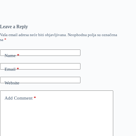
Leave a Reply
Vaša email adresa neće biti objavljivana.
Neophodna polja su označena
sa
*
Name
*
Email
*
Website
Add Comment
*