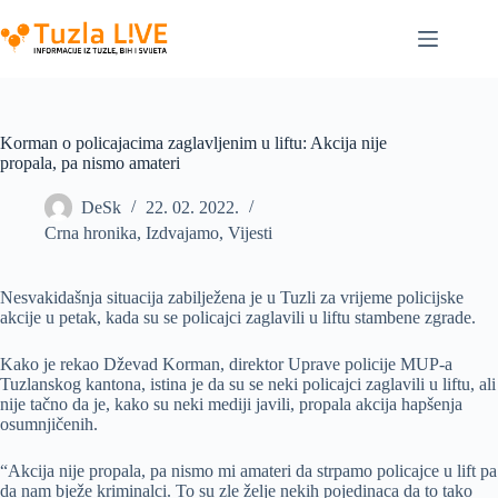
Skip
to
content
Korman o policajacima zaglavljenim u liftu: Akcija nije
propala, pa nismo amateri
DeSk
22. 02. 2022.
Crna hronika
,
Izdvajamo
,
Vijesti
Nesvakidašnja situacija zabilježena je u Tuzli za vrijeme policijske
akcije u petak, kada su se policajci zaglavili u liftu stambene zgrade.
Kako je rekao Dževad Korman, direktor Uprave policije MUP-a
Tuzlanskog kantona, istina je da su se neki policajci zaglavili u liftu, ali
nije tačno da je, kako su neki mediji javili, propala akcija hapšenja
osumnjičenih.
“Akcija nije propala, pa nismo mi amateri da strpamo policajce u lift pa
da nam bježe kriminalci. To su zle želje nekih pojedinaca da to tako